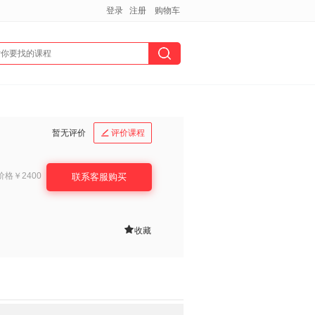
登录
注册
购物车
暂无评价
评价课程

价格
￥2400
联系客服购买

收藏