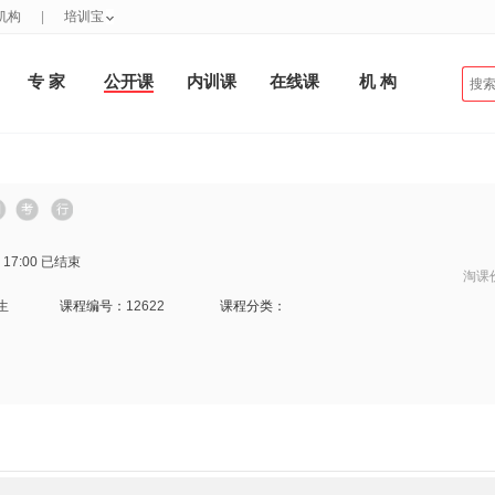
机构
|
培训宝
专 家
公开课
内训课
在线课
机 构
 17:00
已结束
淘课
生
课程编号：
12622
课程分类：