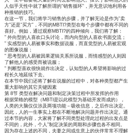
人似乎天性中就了解所谓的"销售循环"，并无意识地利用各
种推销的技巧。
在这一节，我们将学习销售的步骤，并了解无论是作为"卖
方"还是"买方"，不同的MBTI?类型在每个步骤中都有不同的
喜好。例如，通过观察MBTI?的四种倾向，我们将了解：
" 外向型的人喜欢口头讨论，而内向型的人喜欢书面交流；
" 实感型的人易被事实和数据说服，而直觉型的人易被宏观
的图像说服；
" 思考型的人易被因果逻辑关系所说服，而情感型的人则因
了解他人的感受而被说服；
" 判断型喜欢很快就作出决定，认知型的人希望将影响的过
程长久地延续下去。
在本节中我们还将了解在说服的过程中，对各种类型都产生
重大影响的其它关键因素
第 8节 类型在解决问题和制定决策过程中所发挥的作用
根据荣格的模型（MBTI是以此模型为基础开发而成的），
人类的大脑仅仅涉及两项功能－吸收信息，之后作出决定。
因此，人的一生事实上都在不断地解决问题并作出决定。通
过本节的内容，大家将了解不同类型处理此过程的出发点是
不同的，此外，个人"制定决策的周期和步骤也各不相同。
因为存在上述的不同，夫妻之间或生意上的伙伴常常不理解