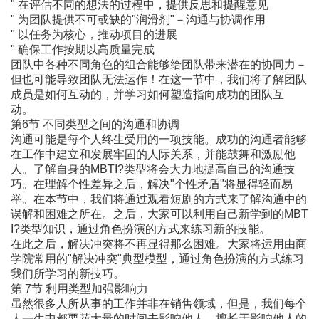
" 在评估不同的想法的过程中，提供反思和提醒意见
" 为团队提供不可或缺的"润滑剂"－沟通与协调作用
" 以任务为核心，推动项目的进展
" 确保工作按期以高质量完成
团队中各种不同角色的组合能够给团队带来潜在的协同力－
但也可能导致团队无法运作！在这一节中，我们将了解团队
成员是如何互动的，并学习如何塑造指向成功的团队互
动。
第6节 不同类型之间的沟通和协调
沟通可能是每个人终生受用的一项技能。成功的沟通者能够
在工作中建立和发展牢固的人际关系，并能鼓舞和激励他
人。了解自身的MBTI?类型将会大力地提高自己的沟通技
巧。在理解个性差异之后，解决"个性矛盾"将显得轻而易
举。在本节中，我们将通过观看短剧的方式来了解沟通中的
误解和困难之所在。之后，大家可以利用自己新学到的MBT
I?类型知识，通过角色扮演的方式来练习新的技能。
在此之后，解决冲突将不再显得那么困难。大家将运用由商
学院常用的"解决冲突"典型模型，通过角色扮演的方式练习
我们所学习的新技巧。
第 7节 利用类型加强影响力
虽然很多人所从事的工作并非在销售领域，但是，我们每个
人一生中都要花大量的时间去影响他人。擅长于影响他人的