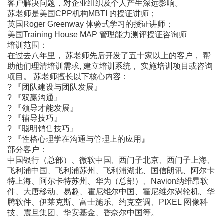
客户解决问题，对企业组织及个人产生深远影响。
苏老师是美国CPP机构MBTI 的授证讲师；
英国Roger Greenway 体验式学习的授证讲师；
美国Training House MAP 管理能力测评授证咨询师
培训范围：
在过去八年里， 苏老师先后开发了五十家以上的客户， 帮
助他们理清培训需求, 建立培训系统， 实施培训项目或咨询
项目。 苏老师擅长以下核心内容：
? 『团队建设与团队发展』
? 『双赢沟通』
? 『领导才能发展』
? 『辅导技巧』
? 『聪明销售技巧』
? 『性格心理学在沟通与管理上的应用』
部分客户：
中国银行（总部）、微软中国、西门子北京、西门子上海、
飞利浦中国、飞利浦苏州、飞利浦湖北、国信朗讯、阿尔卡
特上海、阿尔卡特苏州、华为（总部）、Navion纳维昂软
件、大唐移动、易趣、霍尼维尔中国、霍尼维尔涡轮机、华
腾软件、伊莱克斯、富士施乐、约克空调、PIXEL 图像科
技、震旦集团、华安基金、香奈尔中国等。