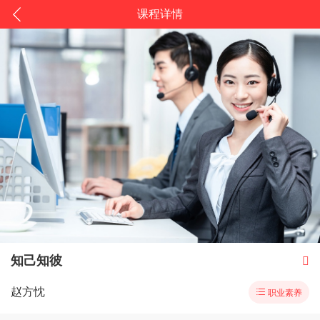
课程详情
知己知彼

赵方忱

职业素养