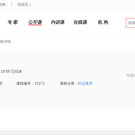
机构
|
培训宝
专 家
公开课
内训课
在线课
机 构
课程详情
 18:00
已结束
淘课
师
课程编号：
15271
课程分类：
职业素养