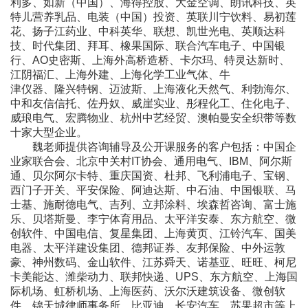
利多、如新（中国）、海得控股、大金空调、朗讯科技、英
特儿营养乳品、电装（中国）投资、英联川宁饮料、易初莲
花、扬子江药业、中科英华、联想、凯世光电、英顺达科
技、时代集团、拜耳、橡果国际、联合汽车电子、中国银
行、AO史密斯、上海外高桥造桥、卡尔玛、特灵达新时、
江阴福汇、上海外建、上海化学工业气体、牛
津仪器、隆兴特钢、迈波斯、上海液化天然气、利勃海尔、
中和友信信托、佐丹奴、威崖实业、彤程化工、住化电子、
威琅电气、宏腾物业、杭州中艺经贸、澳帕曼安全织带等数
十家大型企业。
魏老师提供咨询辅导及公开课服务的客户包括：中国企
业家联合会、北京中关村IT协会、通用电气、IBM、阿尔斯
通、贝尔阿尔卡特、重庆国资、杜邦、飞利浦电子、宝钢、
西门子开关、平安保险、阿迪达斯、中石油、中国银联、马
士基、施耐德电气、吉列、立邦涂料、埃森哲咨询、富士施
乐、贝塔斯曼、李宁体育用品、太平洋安泰、东方航空、微
创软件、中国电信、复星集团、上海黄页、江铃汽车、国美
电器、太平洋建设集团、德邦证券、友邦保险、中外运敦
豪、神州数码、金山软件、江苏舜天、诺基亚、旺旺、柯尼
卡美能达、潍柴动力、联邦快递、UPS、东方航空、上海国
际机场、虹桥机场、上海医药、沃尔沃建筑设备、微创软
件、锦天城律师事务所、比亚迪、长安汽车、苏果超市等上