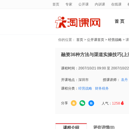
首页
专家
公开课
内训课
在线课
首 页
你的位置：
首页
>
公开课首页
>
经营战略
> 
融资36种方法与渠道实操技巧(上
课程时间：
2007/10/21 09:00 至 2007/10/22
开课地点：
深圳市
授课讲师：
袁丹
课程分类：
经营战略
财务税务

分享
人气：
1258
评价详情(0)
课程介绍