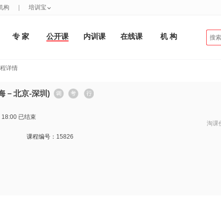
机构
|
培训宝
专 家
公开课
内训课
在线课
机 构
课程详情
海－北京-深圳)
 18:00
已结束
淘课
课程编号：
15826