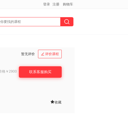
登录
注册
购物车
暂无评价
评价课程

价格
￥2900
联系客服购买

收藏