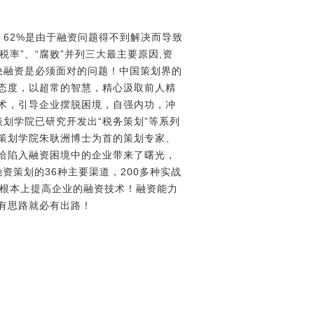
，62%是由于融资问题得不到解决而导致
率”、“腐败”并列三大最主要原因,资
决融资是必须面对的问题！中国策划界的
态度，以超常的智慧，精心汲取前人精
术，引导企业摆脱困境，自强内功，冲
策划学院已研究开发出“税务策划”等系列
策划学院朱耿洲博士为首的策划专家、
将给陷入融资困境中的企业带来了曙光，
融资策划的36种主要渠道，200多种实战
将根本上提高企业的融资技术！融资能力
有思路就必有出路！