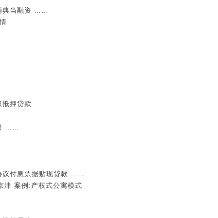
辆典当融资 ……
情
权抵押贷款
资 ……
协议付息票据贴现贷款 ……
京津 案例:产权式公寓模式