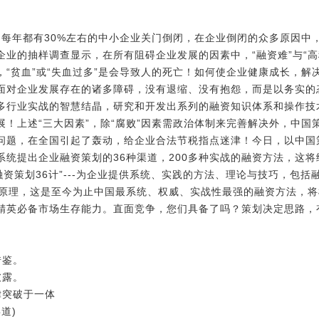
！每年都有30%左右的中小企业关门倒闭，在企业倒闭的众多原因中
业的抽样调查显示，在所有阻碍企业发展的因素中，“融资难”与“高税
“贫血”或“失血过多”是会导致人的死亡！如何使企业健康成长，解
面对企业发展存在的诸多障碍，没有退缩、没有抱怨，而是以务实的
多行业实战的智慧结晶，研究和开发出系列的融资知识体系和操作技
！上述“三大因素”，除“腐败”因素需政治体制来完善解决外，中国
问题，在全国引起了轰动，给企业合法节税指点迷津！今日，以中国
系统提出企业融资策划的36种渠道，200多种实战的融资方法，这
资策划36计”---为企业提供系统、实践的方法、理论与技巧，包括
及原理，这是至今为止中国最系统、权威、实战性最强的融资方法，
精英必备市场生存能力。直面竞争，您们具备了吗？策划决定思路，
借鉴。
披露。
律突破于一体
道)