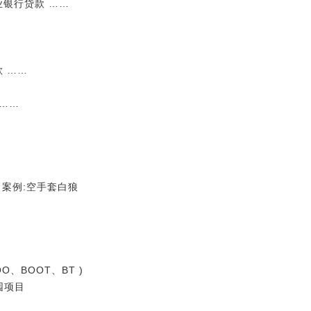
业银行贷款 ……
款 ……
 ……
… 案例:空手套白狼
OO、BOOT、BT )
园项目