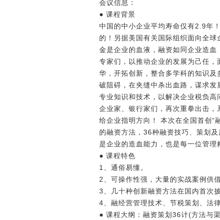
会议信息：
● 课程背景
中国的中小企业平均寿命仅有2.9年
的！另据美国有关国际组织面向全球企
金是企业的血液，融资如同企业造血，
专家们，以推动企业的发展为己任，
华，开拓创新，整合多学科的知识及
破阻碍，在夹缝中杀出血路，谋求发展
专业知识和技术，以解决企业税负高
企业家、银行家们，再次重拳出击，
给企业指明方向！ 本次在全国首创“融
的融资方法，36种融资技巧、策划
是企业的造血能力，也是每一位管理
● 课程特色
1、通俗易懂。
2、可操作性强，大量的实战案例供
3、几十种创新融资方法在国内首次
4、融经营管理技术、节税策划、法
● 课程大纲：融资策划36计(方法与渠