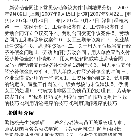
［新劳动合同法下常见劳动争议案件审判结果分析］ 2007
年9月09日 [上海] 2007年9月15日 [北京] 2007年9月22日 [重
庆] 2007年10月20日 [上海] 2007年10月27日 [深圳] 课程内
容：一、案例分析 1、工资争议案件 2、工伤争议案件 3、
劳动合同订立争议案件 4、劳动合同变更争议案件 5、劳动
合同终止和解除争议案件 6、女工三期争议案件 7、竞业禁
止争议案件 8、辞职争议案件 二、关于用人单位应当支付经
济补偿金问题 1、劳动者解除劳动合同，用人单位应当支付
经济补偿金的9种情形 2、用人单位解除或终止劳动合同，
应当向劳动者支付经济补偿金的12种情形 3、用人单位支付
经济补偿金的标准 4、用人单位支付经济补偿金的时间 三、
企业应谨慎处理的一些情况 1、工资标准的确定 2、试用期
的约定 3、调整工作岗位 4、绩效考核与末位淘汰 5、孕期
女工的处理 6、患病或者非因工负伤员工的处理 四、劳动争
议案件的一些应对技巧 a)利用举证责任的技巧 b)利用时效
的技巧 c)利用诉讼程序的技巧 d)利用调解程序的技巧
培训师介绍
梁艳松先生 法学硕士，著名劳动法与员工关系管理专家，
师从我国著名劳动法学家、《劳动合同法》起草组组长
常凯教授 中华英才网专家团成员、企业学习网高级顾问、