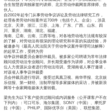
合生智慧咨询独家签约讲师、北京劳动仲裁网首席律师、合
伙人。
自2002年起专门从事劳动争议诉讼及劳动法律研究工作，
处理各类劳动纠纷案件近700件（包括个人、企业），涉及
北京、天津、浙江、江苏、上海、广东、广西、山东、四
川、重庆、湖南、湖北、福建、
海南、辽南、云南、江西等地，对各地劳动地方法规有较深
的了解，对劳动法有很深的理论研究和丰富的实战经验，并
被邀参与《最高人民法院关于劳动争议案件审理司法解释》
的起草工作，受聘为劳
动争议仲裁委员会兼职仲裁员。被多家公司聘请为常年法律
顾问或劳动法专业顾问。并长期受邀作为讲师，对企事业单
位人力资源从业者进行劳动法培训。受湖南省人事厅邀请，
对该省人事争议仲裁委
员会仲裁员进行培训。接受过凤凰卫视、南华早报、北京娱
乐信报、第一财经、法制早报等多家媒体的采访，并被新浪
网等十余家网络媒体大量转载。
梁先生为以下客户提供过顾问或内训服务（公开课客户不在
下列内）：可口可乐、海尔集团、SONY（中国）、摩托罗
拉（中国）、PHILIP、国际优孚尔（美国）、联想集团、