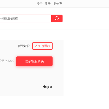
登录
注册
购物车
暂无评价
评价课程

价格
￥3200
联系客服购买

收藏