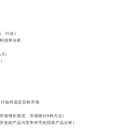
域、行业）
售利润率分析
LS）
S）
研讨如何选定目标市场
、市场增长情况、市场细分8种方法）
要开发的产品与竞争对手的同类产品分析）