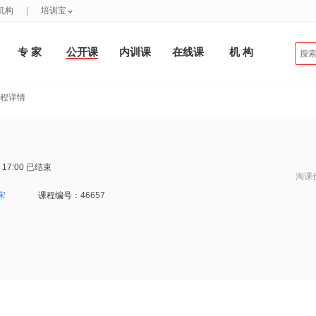
机构
|
培训宝
专 家
公开课
内训课
在线课
机 构
课程详情
 17:00
已结束
淘课
宋
课程编号：
46657