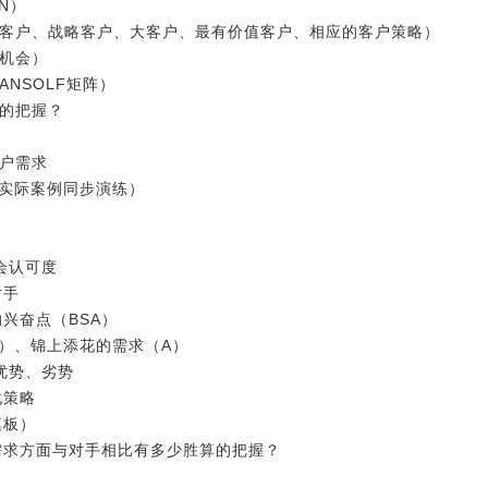
N）
润客户、战略客户、大客户、最有价值客户、相应的客户策略）
的机会）
ANSOLF矩阵）
算的把握？
客户需求
（实际案例同步演练）
会认可度
对手
兴奋点（BSA）
S）、锦上添花的需求（A）
优势、劣势
化策略
模板）
需求方面与对手相比有多少胜算的把握？