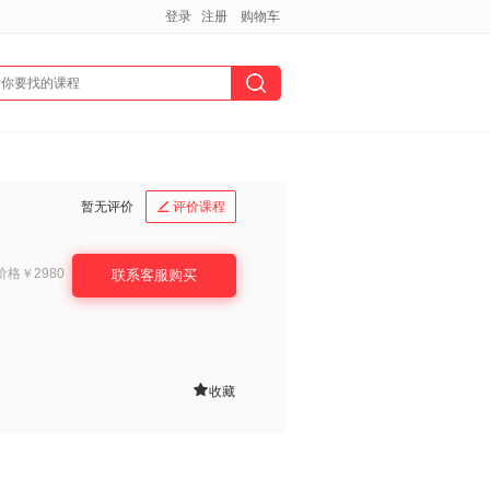
登录
注册
购物车
暂无评价
评价课程

价格
￥2980
联系客服购买

收藏