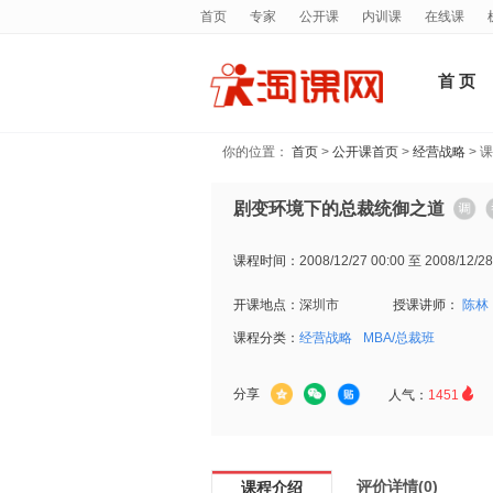
首页
专家
公开课
内训课
在线课
首 页
你的位置：
首页
>
公开课首页
>
经营战略
> 
剧变环境下的总裁统御之道
课程时间：
2008/12/27 00:00 至 2008/12/28
开课地点：
深圳市
授课讲师：
陈林
课程分类：
经营战略
MBA/总裁班

分享
人气：
1451
评价详情(0)
课程介绍