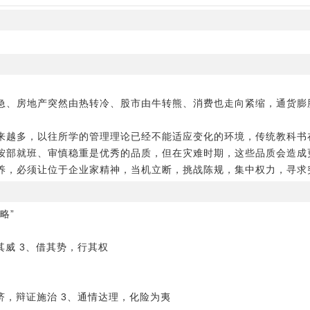
急、房地产突然由热转冷、股市由牛转熊、消费也走向紧缩，通货膨
来越多，以往所学的管理理论已经不能适应变化的环境，传统教科书
按部就班、审慎稳重是优秀的品质，但在灾难时期，这些品质会造成
养，必须让位于企业家精神，当机立断，挑战陈规，集中权力，寻求
略”
其威 3、借其势，行其权
济，辩证施治 3、通情达理，化险为夷