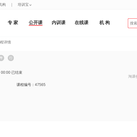
机构
|
培训宝
专 家
公开课
内训课
在线课
机 构
课程详情
 00:00
已结束
淘课
课程编号：
47565