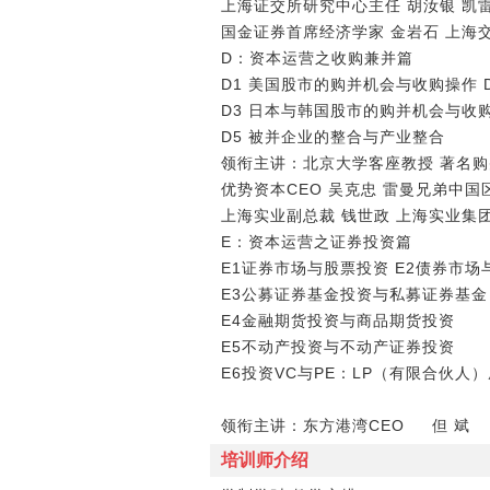
上海证交所研究中心主任 胡汝银 凯雷
国金证券首席经济学家 金岩石 上海
D：资本运营之收购兼并篇
D1 美国股市的购并机会与收购操作 
D3 日本与韩国股市的购并机会与收
D5 被并企业的整合与产业整合
领衔主讲：北京大学客座教授 著名购
优势资本CEO 吴克忠 雷曼兄弟中国
上海实业副总裁 钱世政 上海实业集
E：资本运营之证券投资篇
E1证券市场与股票投资 E2债券市场
E3公募证券基金投资与私募证券基
E4金融期货投资与商品期货投资
E5不动产投资与不动产证券投资
E6投资VC与PE：LP（有限合伙人
领衔主讲：东方港湾CEO 但 斌 深
培训师介绍