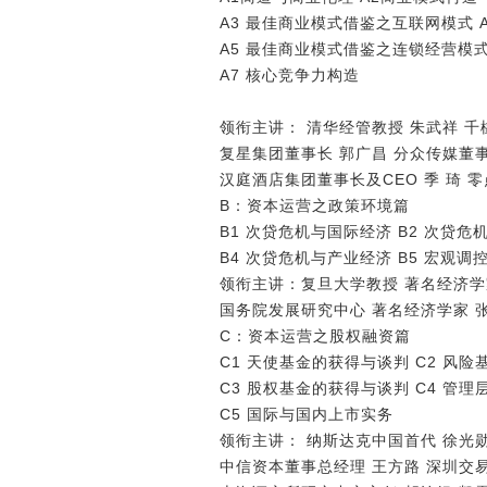
A3 最佳商业模式借鉴之互联网模式 
A5 最佳商业模式借鉴之连锁经营模式
A7 核心竞争力构造
领衔主讲： 清华经管教授 朱武祥 千
复星集团董事长 郭广昌 分众传媒董
汉庭酒店集团董事长及CEO 季 琦 零
B：资本运营之政策环境篇
B1 次贷危机与国际经济 B2 次贷危
B4 次贷危机与产业经济 B5 宏观
领衔主讲：复旦大学教授 著名经济学
国务院发展研究中心 著名经济学家 
C：资本运营之股权融资篇
C1 天使基金的获得与谈判 C2 风
C3 股权基金的获得与谈判 C4 管
C5 国际与国内上市实务
领衔主讲： 纳斯达克中国首代 徐光勋
中信资本董事总经理 王方路 深圳交