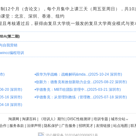
，学制12个月（含论文），每个月集中上课三天（周五至周日），共1
移动课堂：北京、深圳、香港、纽约
课程且考核通过后，获得由复旦大学统一颁发的复旦大学商业模式与资
BA(第二期)
与自我营销
与wincc编程培训
市)
•
跟华为学战略：战略解码&mda...(2025-10-24 深圳市)
•
创新力：德鲁克有效创新助力企业...(2025-08-22 深圳市)
6-20 深圳市)
•
学德鲁克：MBTI在团队管理中...(2025-03-21 深圳市)
5-16 深圳市)
•
学德鲁克：从管理到教练（管理教...(2025-07-18 深圳市)
4-18 深圳市)
淘课网
|
淘课百科
|
《培训人》期刊
|
DISC性格测评
|
培训专题
|
城市分站
合作
|
服务条款
|
法律声明
|
隐私保护
|
广告服务
|
招聘英才
|
友情链接
|
站点地图
|
联
沪公网安备 31010402000651号