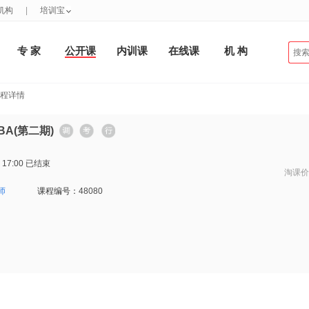
机构
|
培训宝
专 家
公开课
内训课
在线课
机 构
课程详情
A(第二期)
 17:00
已结束
淘课价
师
课程编号：
48080