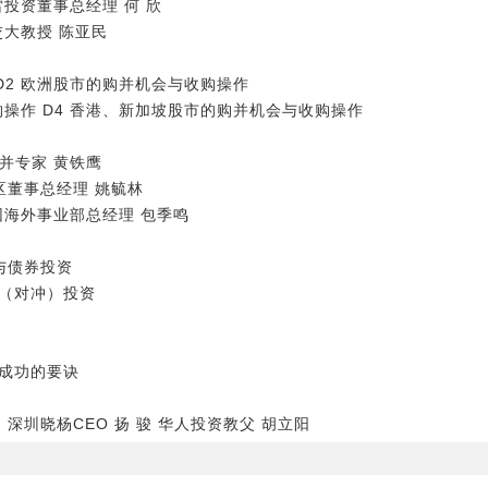
投资董事总经理 何 欣
交大教授 陈亚民
D2 欧洲股市的购并机会与收购操作
购操作 D4 香港、新加坡股市的购并机会与收购操作
并专家 黄铁鹰
区董事总经理 姚毓林
团海外事业部总经理 包季鸣
与债券投资
金（对冲）投资
）成功的要诀
圳晓杨CEO 扬 骏 华人投资教父 胡立阳