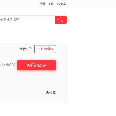
登录
注册
购物车
暂无评价
评价课程

格
￥40000
联系客服购买

收藏