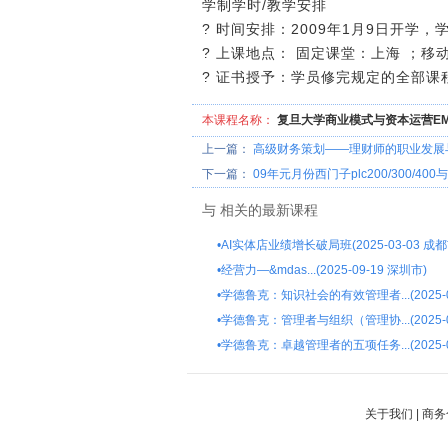
学制学时/教学安排
? 时间安排：2009年1月9日开学
? 上课地点： 固定课堂：上海 ；
? 证书授予：学员修完规定的全部
本课程名称：
复旦大学商业模式与资本运营EM
上一篇：
高级财务策划――理财师的职业发展
下一篇：
09年元月份西门子plc200/300/400
与
相关的最新课程
•
AI实体店业绩增长破局班(2025-03-03 成都
•
经营力—&mdas...(2025-09-19 深圳市)
•
学德鲁克：知识社会的有效管理者...(2025-0
•
学德鲁克：管理者与组织（管理协...(2025-0
•
学德鲁克：卓越管理者的五项任务...(2025-0
关于我们
|
商务