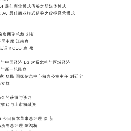
A4 最佳商业模式借鉴之新媒体模式
 A6 最佳商业模式借鉴之虚拟经营模式
橡集团副总裁 刘韧
事局主席 江南春
点调查CEO 袁 岳
机与中国经济 B3 次贷危机与区域经济
调控与新一轮降息
家 华民 国家信息中心前办公室主任 刘延宁
张立群
险基金的获得与谈判
理层收购与上市前融资
 今日资本董事总经理 徐 新
易所副总经理 陈鸿桥