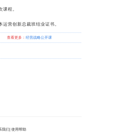
0次课程。
本运营创新总裁班结业证书。
查看更多：
经营战略
公开课
系我们
|
使用帮助