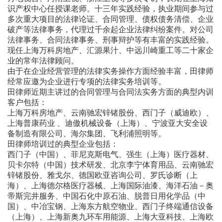
识产权中心任授课老师。十三年实践经验，执业期间参与过
多次重大项目的法律论证、合同管理、债权债务清偿、企业
破产等法律事务，代理过千余起企业法律纠纷案件。对公司
法律事务、合同法律事务、刑事辩护等有丰富的实践经验。
现任上海万科房地产、汇源果汁、中远川崎重工等二十家企
业的常年法律顾问。
由于在企业经营管理的法律实务操作方面经验丰富，田律师
经常应邀为企业进行专项的法律实务培训等。
田律师近期主讲过的合同管理与合同法实务方面的典型内训
客户包括：
上海万科房地产、云南驰宏锌锗股份、西门子（威迪欧）、
上海普康药业 、迪傲机械设备（上海）、宁波亚大安全设
备制造有限公司、海尔集团、飞利浦照明等。
田律师培训过的典型企业包括：
西门子（中国）、菲尼克斯电气、强生（上海）医疗器材、
贝卡尔特（中国）技术研发、北京李宁体育用品、云南驰宏
锌锗股份、雅戈尔、德国欧亚咨询公司、罗氏诊断（上
海）、上海德尔格医疗器械、上海国际油漆、海洋石油－奥
帝斯完井服务、中国石化中原石油、脱普日用化学品（中
国）、中冶宝钢、上海东方航空物业、西门子终端通信设备
（上海）、上海新奥九环车用能源、上海大亚科技、上海欧