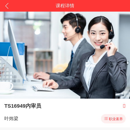
课程详情
TS16949内审员

叶炜梁

职业素养