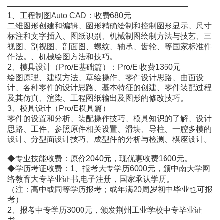
―――――――――――――――――――――――
1、工程制图Auto CAD：收费680元
二维图形创建和编辑、图形精确绘制和控制图形显示、尺寸
标注和文字插入、图纸识别、机械制图绘制方法与技艺、三
视图、剖视图、剖面图、螺纹、轴承、齿轮、等国家标准件
作法。、机械绘图方法和技巧。
2、模具设计（Pro/E基础篇）：Pro/E 收费1360元
绘图原理、建模方法、草绘操作、零件设计思路、曲面设
计、各种零件的设计思路、基本特征的创建、零件装配过程
及其仿真、渲染、工程图纸输出及图形的修改技巧。
3、模具设计（Pro/E模具篇）
零件的设置和分析、装配操作技巧、模具知识的了解、设计
思路、工件、参照原件相关设置、滑块、导柱、一腔多模的
设计、分型面设计技巧、成型件的分析与检测、模座设计。
◆专业技能收费：原价2040元，现优惠收费1600元。
◆学历考证收费：1、报考大专学历6000元，颁中南大学网
络教育大专毕业证书,电子注册，国家承认学历。
（注：高中或同等学历报考；或年满20周岁初中毕业也可报
考）
2、报考中专学历3000元，颁发荆州工业学校中专毕业证