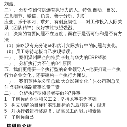
刘浩。
二）、 分析你如何挑选有执行力的人。特色:自动、自发、
注意细节、诚信、负责、善于分析、判断、
应变、乐于学习、求知、有创意韧性――对工作投入人际关
系（团队精神）良好求胜欲望强烈。
四、决策的首要问题不在速度，而在于是否可行和是否有方
法
（a）策略没有充分论证和估计实际执行中的问题与变化。
（b）员工等待老板自己发现错误。
一）、 案例温州民企的特质 长虹与华为的ERP经验
二）、 分析执行力不佳的8个原因
五、我们更需要一个执行型的企业领导人─他要打造一个执
行力企业文化，还要建构一个执行力团队。
一）、 案例英特尔公司总裁 大众影视文化广告公司副总吴
佳 华硕电脑副董事长童子贤
二）、 分析执行型领导者要做的7件事
1．了解你的企业和员工 2．坚持以事实为基础
3．树立明确的目标和实现目标的先后顺序 4．跟进
5．对执行者进行奖励 6．提高员工的能力和素质
7．了解你自己
培训师介绍