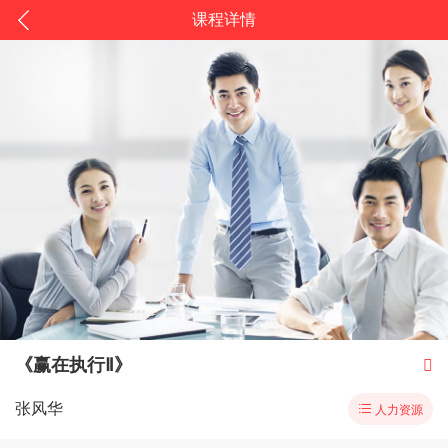
课程详情
《赢在执行Ⅱ》

张风华

人力资源