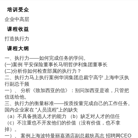
培训受众
企业中高层
课程收益
打造执行力
课程大纲
一、执行力――如何完成任务的学问。
(一)案例 平安保险董事长马明哲伊利集团董事长
(二)分析你如何检查部属的执行力？
二、执行力马上执行案例华润集团总裁宁高宁 上海申沃执
行副总干频
一）、 分析《致加西亚的信》：别问加西亚是谁，只管把
信送给他。
三、执行力的衡量标准――按质按量完成自己的工作任务。
国内企业家在 “人员流程”上的缺失
（a）不具备挑选人才的能力 （b）缺乏对人才的信任
（c）不注重也不开发他们的价值（没有价值，也不拿
掉）。
一）、 案例上海波特曼丽嘉酒店副总裁狄高志 招聘网CEO