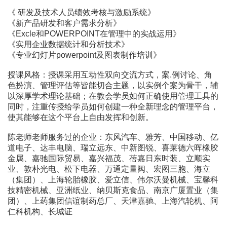
《 研发及技术人员绩效考核与激励系统》
《新产品研发和客户需求分析》
《Excle和POWERPOINT在管理中的实战运用》
《实用企业数据统计和分析技术》
《专业幻灯片powerpoint及图表制作培训》
授课风格：授课采用互动性双向交流方式，案.例讨论、角
色扮演、管理评估等皆能切合主题，以实例个案为骨干，辅
以深厚学术理论基础；在教会学员如何正确使用管理工具的
同时，注重传授给学员如何创建一种全新理念的管理平台，
使其能够在这个平台上自由发挥和创新。
陈老师老师服务过的企业：东风汽车、雅芳、中国移动、亿
道电子、达丰电脑、瑞立远东、中新图锐、喜莱德六晖橡胶
金属、嘉驰国际贸易、嘉兴福茂、蓓嘉日东时装、立顺实
业、敦朴光电、松下电器、万通定量阀、宏图三胞、海立
（集团）、上海轮胎橡胶、爱立信、伟尔沃曼机械、宝馨科
技精密机械、亚洲纸业、纳贝斯克食品、南京广厦置业（集
团）、上药集团信谊制药总厂、天津嘉驰、上海汽轮机、阿
仁科机构、长城证