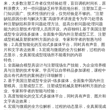
来，大多数注塑工作者仅凭经验处理，盲目调机时间长，原
料浪费大，对一些问题缺乏科学系统地分析。注塑加工是一
门知识面广、技术性强的行业，仅凭经验是不够的。"注塑
缺陷原因分析与解决方案"高级学术讲座是专为学习处理各
种注塑缺陷和异常问题处理方法、提高分析问题/处理问题
能力的注塑技术/管理人员而开设。内容独特1.基于美国注塑
成型专业训练多媒体，全面集中国内外注塑成型工艺、注塑
成型机械及塑胶材料方面的企业、专家和学者的智惠与经
验；2.高度智能化的互动式多媒体平台，同时具有声音、图
片和文字表达效果；3.宏观与微观的全方位解析，过程的动
态显示，全真展现成型现场所不能看到的内容
特色：
1. 全面融合模型具设计与注塑现场生产技能，为企业培养模
具与注塑的技术专家。学员可以自带样品参加课程，课程中
选出有代表性的案例进行详细解答；
2. 基于美国注塑成型专业训~练多媒体，全面集中国内外注
塑模具、注塑成型工艺、注塑成型机械及塑料材料方面的企
业、专家和学者的智能与经验；
3. 高度智能化的交互式多媒体平台，同时具有声音、图片和
文字表达效果；
4. 宏观与微观的全方位解析，过程的动态显示，全真展现成