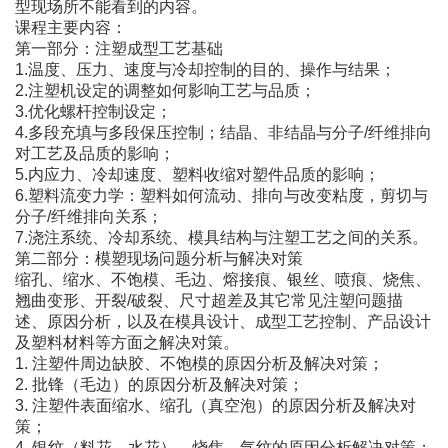
型现场所不能看到的内容。
课程主要内容：
第一部分：注塑成型工艺基础
1.温度、压力、速度与冷却控制的目的、操作与结果；
2.注塑机设定的调整如何影响工艺与品质；
3.优化螺杆控制设定；
4.多段充填与多段保压控制；结晶、非结晶与分子/纤维排向
对工艺及品质的影响；
5.内应力、冷却速度、塑料收缩对塑件品质的影响；
6.塑料流变力学：塑料如何流动、排向与改变粘度，剪切与
分子/纤维排向关系；
7.浇注系统、冷却系统、模具结构与注塑工艺之间的关系。
第二部分：模塑现场问题分析与解决对策
缩孔、缩水、不饱模、毛边、熔接痕、银丝、喷痕、烧焦、
翘曲变形、开裂/破裂、尺寸超差及其它常见注塑问题描
述、原因分析，以及在模具设计、成型工艺控制、产品设计
及塑料材料等方面之解决对策。
1. 注塑件周边缺胶、不饱模的原因分析及解决对策；
2. 批锋（毛边）的原因分析及解决对策；
3. 注塑件表面缩水、缩孔（真空泡）的原因分析及解决对
策；
4. 银纹（料花、水花）、烧焦、气纹的原因分析解决对策；