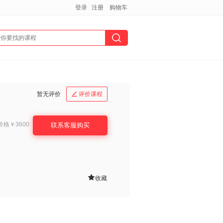
登录
注册
购物车
暂无评价
评价课程

价格
￥3600
联系客服购买

收藏