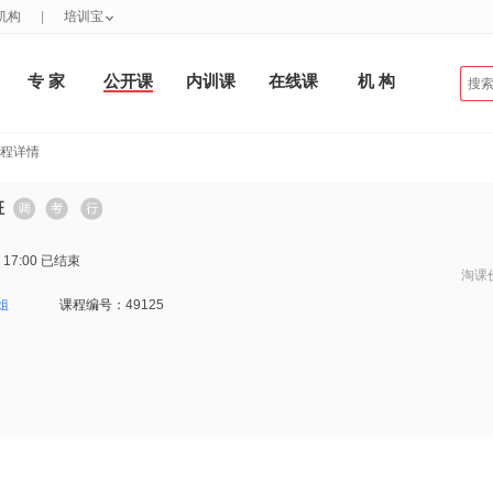
机构
|
培训宝
专 家
公开课
内训课
在线课
机 构
课程详情
班
 17:00
已结束
淘课
姐
课程编号：
49125