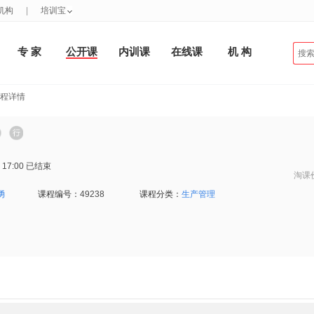
机构
|
培训宝
专 家
公开课
内训课
在线课
机 构
课程详情
 17:00
已结束
淘课
勇
课程编号：
49238
课程分类：
生产管理