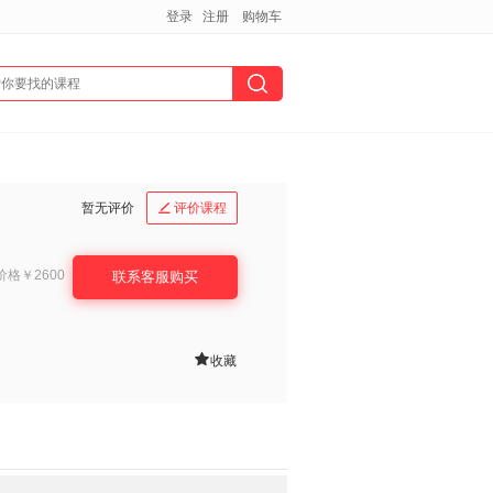
登录
注册
购物车
暂无评价
评价课程

价格
￥2600
联系客服购买

收藏