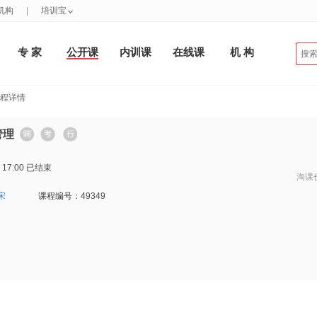
机构
|
培训宝
专 家
公开课
内训课
在线课
机 构
课程详情
管理
 17:00
已结束
淘课
宋
课程编号：
49349