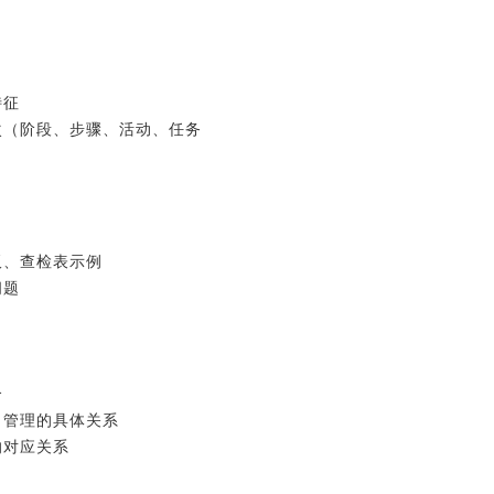
特征
次（阶段、步骤、活动、任务
板、查检表示例
问题
合
目管理的具体关系
的对应关系