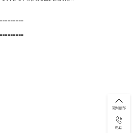
=========
=========
回到顶部
电话