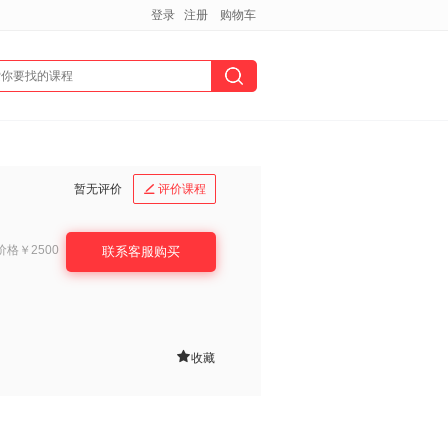
登录
注册
购物车
暂无评价
评价课程

价格
￥2500
联系客服购买

收藏