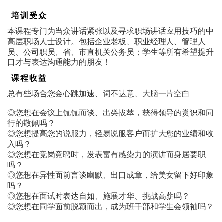
培训受众
本课程专门为当众讲话紧张以及寻求职场讲话应用技巧的中
高层职场人士设计。包括企业老板、职业经理人、管理人
员、公司职员、省、市直机关公务员；学生等所有希望提升
口才与表达沟通能力的朋友！
课程收益
总有些场合您会心跳加速、词不达意、大脑一片空白
◎您想在会议上侃侃而谈、出类拔萃，获得领导的赏识和同
行的敬佩吗？
◎您想提高您的说服力，轻易说服客户而扩大您的业绩和收
入吗？
◎您想在竞岗竞聘时，发表富有感染力的演讲而身居要职
吗？
◎您想在异性面前言谈幽默、出口成章，给美女留下好印象
吗？
◎您想在面试时表达自如、施展才华、挑战高薪吗？
◎您想在同学面前脱颖而出，成为班干部和学生会领袖吗？