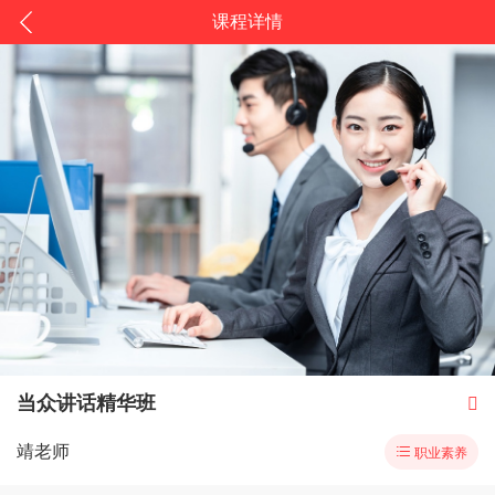
课程详情
当众讲话精华班

靖老师

职业素养