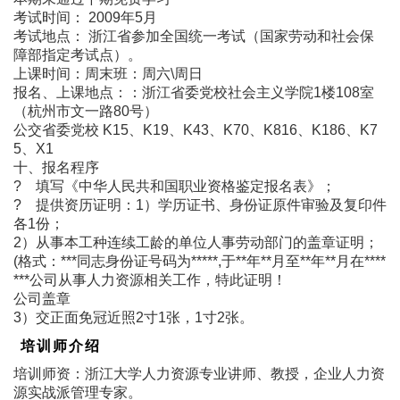
考试时间： 2009年5月
考试地点： 浙江省参加全国统一考试（国家劳动和社会保
障部指定考试点）。
上课时间：周末班：周六\周日
报名、上课地点：：浙江省委党校社会主义学院1楼108室
（杭州市文一路80号）
公交省委党校 K15、K19、K43、K70、K816、K186、K7
5、X1
十、报名程序
? 填写《中华人民共和国职业资格鉴定报名表》；
? 提供资历证明：1）学历证书、身份证原件审验及复印件
各1份；
2）从事本工种连续工龄的单位人事劳动部门的盖章证明；
(格式：***同志身份证号码为*****,于**年**月至**年**月在****
***公司从事人力资源相关工作，特此证明！
公司盖章
3）交正面免冠近照2寸1张，1寸2张。
培训师介绍
培训师资：浙江大学人力资源专业讲师、教授，企业人力资
源实战派管理专家。