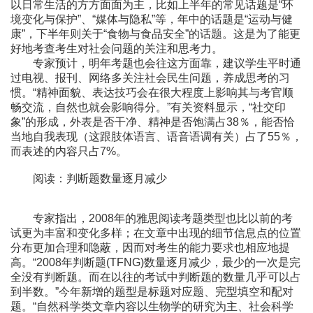
以日常生活的方方面面为主，比如上半年的常见话题是“环
境变化与保护”、“媒体与隐私”等，年中的话题是“运动与健
康”，下半年则关于“食物与食品安全”的话题。这是为了能更
好地考查考生对社会问题的关注和思考力。
专家预计，明年考题也会往这方面靠，建议学生平时通
过电视、报刊、网络多关注社会民生问题，养成思考的习
惯。“精神面貌、表达技巧会在很大程度上影响其与考官顺
畅交流，自然也就会影响得分。”有关资料显示，“社交印
象”的形成，外表是否干净、精神是否饱满占38％，能否恰
当地自我表现（这跟肢体语言、语音语调有关）占了55％，
而表述的内容只占7%。
阅读：判断题数量逐月减少
专家指出，2008年的雅思阅读考题类型也比以前的考
试更为丰富和变化多样；在文章中出现的细节信息点的位置
分布更加合理和隐蔽，因而对考生的能力要求也相应地提
高。“2008年判断题(TFNG)数量逐月减少，最少的一次是完
全没有判断题。而在以往的考试中判断题的数量几乎可以占
到半数。”今年新增的题型是标题对应题、完型填空和配对
题。“自然科学类文章内容以生物学的研究为主、社会科学