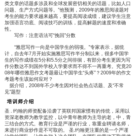
类文章的话题多涉及和全球发展密切相关的话题，比如人口
问题、生产方式问题等。”他预测，2009年的雅思阅读题对
考生的能力要求越来越高，要提高阅读成绩，建议学生注意
加强语言功底、阅读技巧的训练，提高解题的速度和准确
性。
写作：注意语法可“挽回”分数
“雅思写作一向是中国学生的弱项。”专家表示，据统
计，自去年7月开始实施雅思写作半分制以来，很多中国学
生的写作成绩在5分和5.5分之间徘徊，有部分考生更因为写
作分数达不到国外学校入学要求而不得不一再重考。究竟20
08年哪些雅思作文考题最让中国学生“头疼”？2009年的作文
考题考生该如何应对？
据介绍，2008年不少考生因对社会热点话题、及“不常
见”题型
培训师介绍
圣 . 约翰的师资配备沿袭了英联邦国家惯有的传统，采用以
资深老教师为教学监控，以中青年教师为主导的老，中，青
三结合的方式。教育行业是严谨的行业，靠重金聘请名师，
来进行商业炒作是不可取的。 圣.约翰更注重的是一个严谨