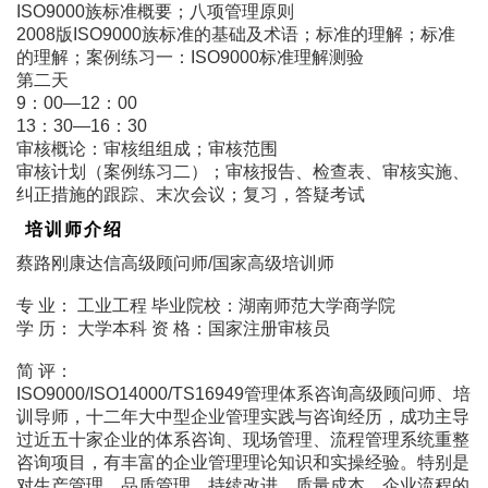
ISO9000族标准概要；八项管理原则
2008版ISO9000族标准的基础及术语；标准的理解；标准
的理解；案例练习一：ISO9000标准理解测验
第二天
9：00―12：00
13：30―16：30
审核概论：审核组组成；审核范围
审核计划（案例练习二）；审核报告、检查表、审核实施、
纠正措施的跟踪、末次会议；复习，答疑考试
培训师介绍
蔡路刚康达信高级顾问师/国家高级培训师
专 业： 工业工程 毕业院校：湖南师范大学商学院
学 历： 大学本科 资 格：国家注册审核员
简 评：
ISO9000/ISO14000/TS16949管理体系咨询高级顾问师、培
训导师，十二年大中型企业管理实践与咨询经历，成功主导
过近五十家企业的体系咨询、现场管理、流程管理系统重整
咨询项目，有丰富的企业管理理论知识和实操经验。特别是
对生产管理、品质管理、持续改进、质量成本、企业流程的