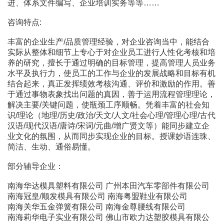
进、体系文件编写、企业培训实务等等……
咨询特点:
丰富的企业生产/品质管理经验，对企业咨询当中，能结合
实际从整体和细节上专心于对企业员工进行人性化考核和培
养的研究，擅长于通过明确的目标管理，提高管理人员业务
水平及执行力，使员工的工作与企业的发展战略和目标有机
结合起来，真正发挥绩效考核沟通、评价和激励的作用。善
于通过事物表象找出问题的真因，善于运用流程管理理论，
解决主要/关键问题，使瓶颈工序顺畅。凭着丰富的社会知
识/理论（地理/历史/政治/天文/人文/社会心理/管理心理/古代
汉语/现代汉语/唐诗/宋词/元曲/增广贤文等）能同步建立企
业文化的氛围，从而同步实现企业的目标。授课妙语连珠、
简洁、生动、通俗易懂。
部分辅导企业：
南海华达模具塑料有限公司 广州本田汽车零部件有限公司
南海冠皇/顺发模具有限公司 南海粤盟鞋业有限公司
南海关华五金弹簧有限公司 南海金尊腰线有限公司
南海莉华电子实业有限公司 佛山市欧力达塑胶模具有限公