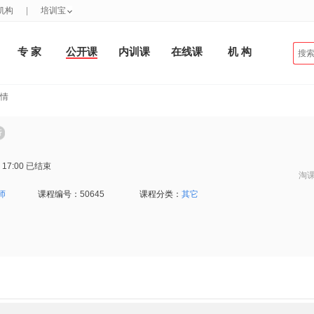
机构
|
培训宝
专 家
公开课
内训课
在线课
机 构
详情
 17:00
已结束
淘
师
课程编号：
50645
课程分类：
其它