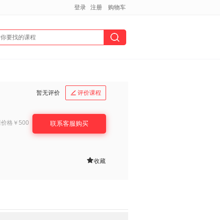
登录
注册
购物车
暂无评价
评价课程

课价格
￥500
联系客服购买

收藏