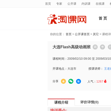
首页
专家
公开课
内训课
在线课
首 页
你的位置：
首页
>
公开课首页
>
其它
> 课程
大连Flash高级动画班
课程时间：
2009/02/10 09:00 至 2009/03/10
开课地点：
大连市
授课讲师：
王老

分享
人气：
1267
评价详情(0)
课程介绍
培训受众: