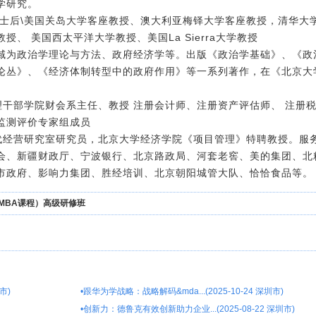
学研究。
士后\美国关岛大学客座教授、澳大利亚梅铎大学客座教授，清华大学
、 美国西太平洋大学教授、美国La Sierra大学教授
究领域为政治学理论与方法、政府经济学等。出版《政治学基础》、《
论丛》、《经济体制转型中的政府作用》等一系列著作，在《北京大
理干部学院财会系主任、教授 注册会计师、注册资产评估师、 注册
监测评价专家组成员
现代经营研究室研究员，北京大学经济学院《项目管理》特聘教授。服
会、新疆财政厅、宁波银行、北京路政局、河套老窖、美的集团、北
市政府、影响力集团、胜经培训、北京朝阳城管大队、恰恰食品等。
MBA课程）高级研修班
市)
•
跟华为学战略：战略解码&mda...(2025-10-24 深圳市)
•
创新力：德鲁克有效创新助力企业...(2025-08-22 深圳市)