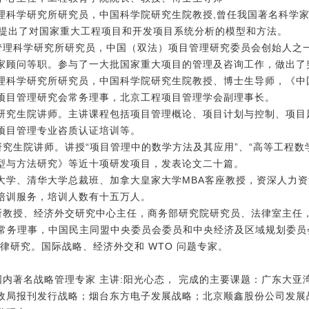
管理科学研究所研究员，中国科学院研究生院教授,曾任我国著名科学
，提出了对国家重大工程项目和开发项目系统分析的模型和方法。
与管理科学研究所研究员，中国（双法）项目管理研究委员会创始人之
家顾问等职。参与了一大批国家重大项目的管理及咨询工作，做出了
与管理科学研究所研究员，中国科学院研究生院教授、博士生导师，《
项目管理研究会常务理事，北京工程项目管理学会副理事长。
学院研究生院讲师。主讲课程包括项目管理概论、项目计划与控制、项
项目管理专业咨质认证培训等。
研究生院讲师。讲授“项目管理中的数学方法及其应用”、“高等工程数
型与方法研究》等近十项研发项目，发表论文二十篇。
京大学、清华大学总裁班、加拿大皇家大学MBA客座教授，资深人力
培训服务，培训人数有十五万人。
究所教授、经济外交研究中心主任，商务部研究院研究员、法律室主任
会常务理事，中国民主同盟中央委员会委员和中央经济及区域规划委员会副
律研究。国际战略、经济外交和 WTO 问题专家。
国内著名战略管理专家 主讲:阳光心态， 完成的主要课题：广东大
政局报刊发行战略；烟台东方电子发展战略；北京顺鑫股份公司发展