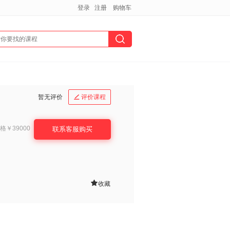
登录
注册
购物车
暂无评价
评价课程

格
￥39000
联系客服购买

收藏