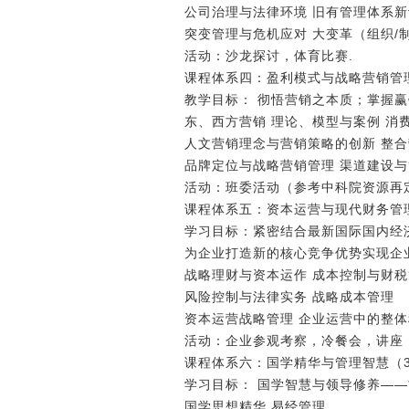
公司治理与法律环境 旧有管理体系
突变管理与危机应对 大变革（组织/制
活动：沙龙探讨，体育比赛.
课程体系四：盈利模式与战略营销管
教学目标： 彻悟营销之本质；掌握
东、西方营销 理论、模型与案例 消
人文营销理念与营销策略的创新 整
品牌定位与战略营销管理 渠道建设
活动：班委活动（参考中科院资源再
课程体系五：资本运营与现代财务管
学习目标：紧密结合最新国际国内经
为企业打造新的核心竞争优势实现企
战略理财与资本运作 成本控制与财
风险控制与法律实务 战略成本管理
资本运营战略管理 企业运营中的整
活动：企业参观考察，冷餐会，讲座
课程体系六：国学精华与管理智慧（3
学习目标： 国学智慧与领导修养―
国学思想精华 易经管理