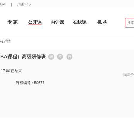
机构
|
培训宝
专 家
公开课
内训课
在线课
机 构
课程详情
MBA课程）高级研修班
 17:00
已结束
淘课价
课程编号：
50677