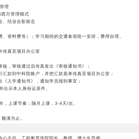
谐管理
S西方管理模式
会、结业合影留念
座费、资料费等）；学习期间的交通食宿统一安排，费用自理。
并传真至项目办公室
审核，审核通过后传真发出《审核通知书》；
行汇款到中科院账户，并把汇款底单传真至项目办公室；
出《入学通知书》，通知学员报到事宜；
、并出示本人身份证原件。
一年，上课节奏：隔月上课，3-4天/次。
班，额满为止。
训中心主任，工程教育学院院长、教授、博士生导师