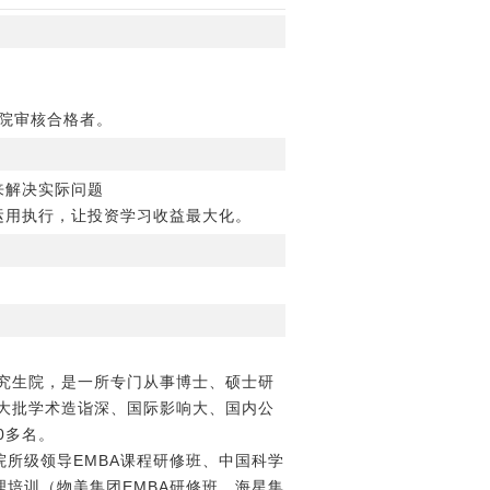
学院审核合格者。
来解决实际问题
运用执行，让投资学习收益最大化。
究生院，是一所专门从事博士、硕士研
大批学术造诣深、国际影响大、国内公
0多名。
院所级领导EMBA课程研修班、中国科学
理培训（物美集团EMBA研修班、海星集