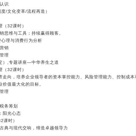
新认识
度/文化变革/流程再造）
理（32课时）
赢销思维与工具；持续赢得顾客。
费心理与消费行为分析
合营销
与管理
定）,专题讲座―中华养生之道
理（32课时）
济走向，培养企业领导者的资本掌控能力、风险管理能力、控制成本
业价值最大化的目标。
税管理
体税务筹划
：阳光心态
2课时）
―古典与现代交响，缔造卓越领导力