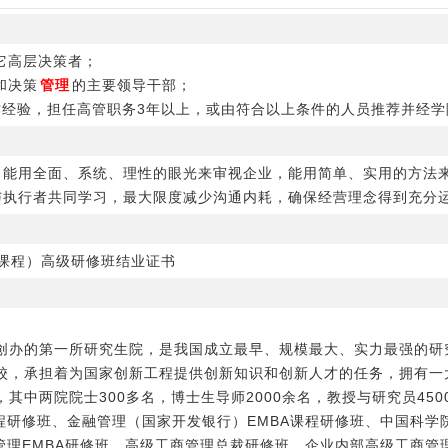
它高层决策者；
和决策
管理
的主要领导干部；
工作经验，担任高管职务3年以上，或由符合以上条件的人员推荐并经
，能用全面、系统、理性的眼光来审视企业，能用简单、实用的方法
与执行者共同学习，最大限度减少沟通内耗，确保经营理念得到充分
A课程）高级研修班结业证书
创办的第一所研究生院，是我国成立最早、规模最大、实力最强的研
校，承担着为国家创新工程提供创新知识和创新人才的任务，拥有一
其中两院院士300多名，博士生导师2000余名，教授与研究员450
程研修班、金融管理（国家开发银行）EMBA课程研修班、中国科学
管理EMBA研修班、高级工商管理总裁研修班、企业内部高级工商管