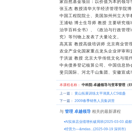
家自然基金项目：以价值为本的领导
张玉杰 教授清华大学经济管理学院博
中国工程院院士、美国加州州立大学教授
王浦劬 博士生导师 教授 主要研
治学百科全书》、《政治与行政管理
究》等刊物上发表了大量论文。
高其富 教授高级培训师 北京商业管
农业产业化国家重点龙头企业评审和
于洪波 教授 北京大学传统文化与
中央债券登记核算公司、中国信息协
斐贝国际、河北千山集团、安徽宣成
本课程名称：
中科院-卓越领导与变革管理（E
上一篇：
黄山拓展训练太平湖真人CS镭盏
下一篇：
2009春季销售人员集训营
与
管理
卓越领导
相关的最新课程
•
AI实体店业绩增长破局班(2025-03-03 成都
•
经营力—&mdas...(2025-09-19 深圳市)