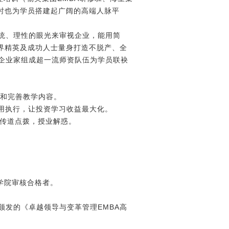
时也为学员搭建起广阔的高端人脉平
统、理性的眼光来审视企业，能用简
界精英及成功人士量身打造不脱产、全
企业家组成超一流师资队伍为学员联袂
新和完善教学内容。
用执行，让投资学习收益最大化。
，传道点拨，授业解惑。
学院审核合格者。
发的《卓越领导与变革管理EMBA高