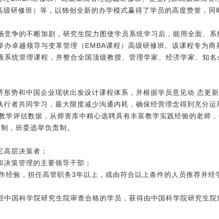
销高级研修班）等，以独创全新的办学模式赢得了学员的高度赞誉，同
场竞争的不断加剧，研究生院力图使学员系统学习后，能用全面、系
举办卓越领导与变革管理（EMBA课程）高级研修班。该课程专为商
级系统管理课程，并整合全国顶级教授、管理学家、经济学家、知名
经济形势和中国企业现状出发设计课程体系，并根据学员意见动 态更
与执行者共同学习，最大限度减少沟通内耗，确保经营理念得到充分运
大量教学评估数据，从师资库中精心选聘具有丰富教学实践经验的老师
负责制，班委选举负责制。
它高层决策者；
和决策管理的主要领导干部；
工作经验，担任高管职务3年以上，或由符合以上条件的人员推荐并经
经中国科学院研究生院审查合格的学员，获得由中国科学院研究生院颁