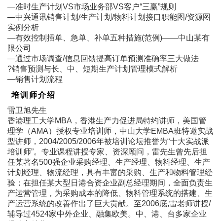
―准时生产计划VS市场业务部VS客户“三赢”规则
―中兴通讯销售计划/生产计划/物料计划接口职能图/资源图
实例分析
―有效控制插单、急单、补单五种措施(范例)――中山某有
限公司
―通过市场调查/信息回馈提高订单预测准确率三大做法
?销售预测与长、中、短期生产计划管理模式解析
―销售计划流程
培训师介绍
雷卫旭先生
香港理工大学MBA，香港生产力促进局特约讲师，美国管
理学（AMA）授权专业培训师，中山大学EMBA班特邀实战
型讲师，2004/2005/2006年被培训论坛推誉为“十大实战派
培训师”。专业课程讲授专家、资深顾问，雷先生曾先后担
任某著名500强企业采购经理、生产经理、物料经理、生产
计划经理、物流经理，具有丰富的采购、生产和物料管理经
验；在担任某大型日港合资企业副总经理期间，全面负责生
产运营管理，为采购成本的降低、物料管理系统的搭建、生
产运营系统的改善作出了巨大贡献。至2006底,雷老师讲授/
辅导过4524家中外企业、融集欧美。中、港、台多家企业