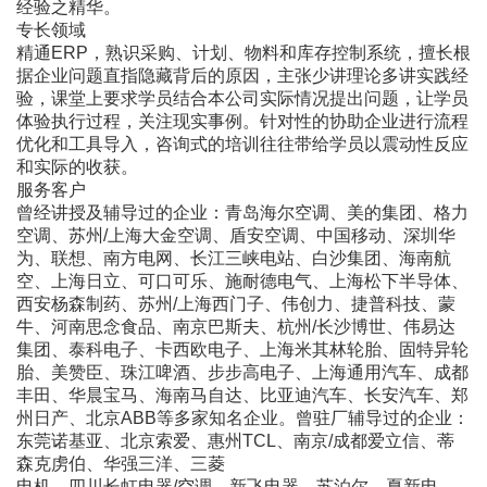
经验之精华。
专长领域
精通ERP，熟识采购、计划、物料和库存控制系统，擅长根
据企业问题直指隐藏背后的原因，主张少讲理论多讲实践经
验，课堂上要求学员结合本公司实际情况提出问题，让学员
体验执行过程，关注现实事例。针对性的协助企业进行流程
优化和工具导入，咨询式的培训往往带给学员以震动性反应
和实际的收获。
服务客户
曾经讲授及辅导过的企业：青岛海尔空调、美的集团、格力
空调、苏州/上海大金空调、盾安空调、中国移动、深圳华
为、联想、南方电网、长江三峡电站、白沙集团、海南航
空、上海日立、可口可乐、施耐德电气、上海松下半导体、
西安杨森制药、苏州/上海西门子、伟创力、捷普科技、蒙
牛、河南思念食品、南京巴斯夫、杭州/长沙博世、伟易达
集团、泰科电子、卡西欧电子、上海米其林轮胎、固特异轮
胎、美赞臣、珠江啤酒、步步高电子、上海通用汽车、成都
丰田、华晨宝马、海南马自达、比亚迪汽车、长安汽车、郑
州日产、北京ABB等多家知名企业。曾驻厂辅导过的企业：
东莞诺基亚、北京索爱、惠州TCL、南京/成都爱立信、蒂
森克虏伯、华强三洋、三菱
电机、四川长虹电器/空调、新飞电器、苏泊尔、夏新电