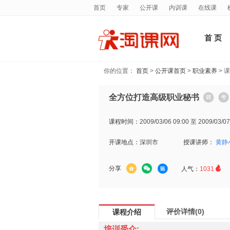
首页
专家
公开课
内训课
在线课
首 页
你的位置：
首页
>
公开课首页
>
职业素养
> 
全方位打造高级职业秘书
课程时间：
2009/03/06 09:00 至 2009/03/07
开课地点：
深圳市
授课讲师：
黄静

分享
人气：
1031
评价详情(0)
课程介绍
培训受众: