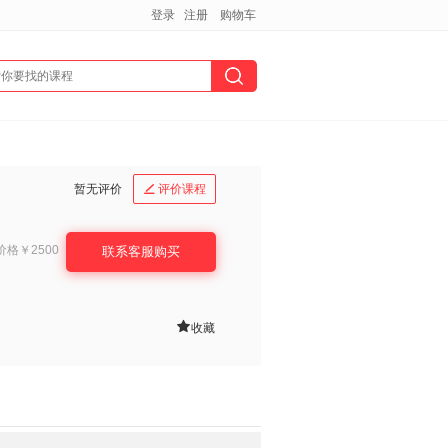
登录
注册
购物车
暂无评价
评价课程

价格
￥2500
联系客服购买

收藏