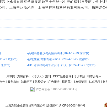
课程中她将向所有学员展示她三十年秘书生涯的精彩与美丽，使上课
公司、上海中达斯米克、上海勃林格殷格翰药业有限公司、梅塞尔公
)
•
高端商务礼仪与高情商沟通(2024-12-19 深圳市)
1-22 成都市)
•
妙笔生花 精准表达 &mda...(2024-11-22 成都市)
4 北京市)
•
PPT逻辑结构与专业设计（1天...(2024-11-22 北京市)
淘课网
|
淘课百科
|
《培训人》期刊
|
DISC性格测评
|
培训专题
|
城市分站
合作
|
服务条款
|
法律声明
|
隐私保护
|
广告服务
|
招聘英才
|
友情链接
|
站点地图
|
联
沪公网安备 31010402000651号
上海淘课企业管理咨询有限公司 版权所有
沪ICP备05034964号