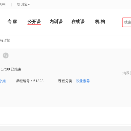
机构
|
培训宝
专 家
公开课
内训课
在线课
机 构
课程详情
 17:00
已结束
淘课
小姐
课程编号：
51323
课程分类：
职业素养