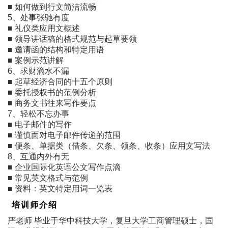
■ 如何做到行文简洁流畅
5、处事张驰有度
■ 礼仪类应用文概述
■ 领导讲话稿的格式规范与起草要领
■ 邀请函的结构和特定用语
■ 案例示范讲解
6、求财滴水不漏
■ 起草经济合同的十五个原则
■ 委托授权书的范例分析
■ 商务文书往来写作要点
7、轻松不忘办事
■ 电子邮件的写作
■ 谨慎面对电子邮件传递的范围
■ 便条、单据类（借条、欠条、领条、收条）应用文写法
8、互通内外有无
■ 企业国际化英语公文写作点滴
■ 常见英文格式与范例
■ 资料：英文特定用词一览表
培训师介绍
严老师 毕业于华中科技大学，复旦大学工商管理硕士，国