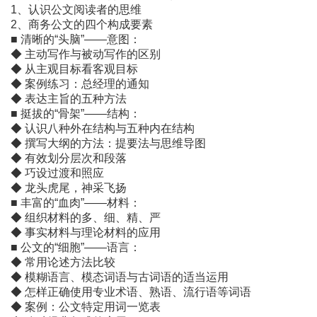
1、认识公文阅读者的思维
2、商务公文的四个构成要素
■ 清晰的“头脑”――意图：
◆ 主动写作与被动写作的区别
◆ 从主观目标看客观目标
◆ 案例练习：总经理的通知
◆ 表达主旨的五种方法
■ 挺拔的“骨架”――结构：
◆ 认识八种外在结构与五种内在结构
◆ 撰写大纲的方法：提要法与思维导图
◆ 有效划分层次和段落
◆ 巧设过渡和照应
◆ 龙头虎尾，神采飞扬
■ 丰富的“血肉”――材料：
◆ 组织材料的多、细、精、严
◆ 事实材料与理论材料的应用
■ 公文的“细胞”――语言：
◆ 常用论述方法比较
◆ 模糊语言、模态词语与古词语的适当运用
◆ 怎样正确使用专业术语、熟语、流行语等词语
◆ 案例：公文特定用词一览表