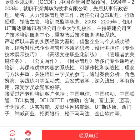
际职业规划师（GCDF）,中国企管网资深顾问。1994年－2
003年，就职于深圳华为技术有限公司，先后从事行政管
理、销售、人力资源管理等工作，历任公司总裁助理、行政
经理、销售主管、培训总监等职务。2003－2006年，任职
UT斯达康通讯有限公司企业大学副校长，主持筹建公司客
户技术培训服务中心，重整售后技术服务响应系统.
严老师以丰富的实践经验为基础，借鉴企业与个人成功经
验，结合对现代企业与管理本质的思考，设计并担任《专业
技术展示技巧》、《高级文秘职业化训练》、《管理者的关
键任务》、《公文写作》、《目标管理》等多门专业课程的
培训，其课程讲求内容的系统性、可操作性和实战性，理念
与方法并重，关注培训中学员的参与，通过案例分析、角色
扮演、实践练习等互动式、启发式教学，深入浅出，学有所
用，深受学员欢迎和好评。
接受过严老师培训客户包括：中国电信、中国移动、中国联
通、TCL集团、DELOITTE（德勤）咨询、富士康、迈瑞、
华为技术、达实智能、爱默生网络能源、UT斯达康、西门
子、神威药业、招商银行、松下马马达、金山软件等。


联系电话
评论
咨询