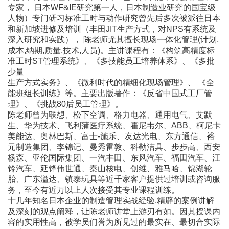
专家， 日本WF&IE研究第一人，日本制造业研究的国宝级
人物）专门研习标准工时与动作研究曾先后多次被派往日本
和新加坡进修及培训（丰田JIT生产方式，对NPS有系统及
深入研究和实践）， 陈老师尤其擅长现场一体化管理(计划,
成本,纳期,质量,技术,人员)。主讲课程有：《构筑高精度标
准工时ST管理系统》、《多技能员工培养体系》、《多批
少量
生产方式实务》、《微利时代的精细化现场管理》、 《全
能班组长训练》等。主要出版著作：《反省中国式工厂管
理》、《挑战80后员工管理》。
陈老师曾为联想、松下空调、格力电器、通用电气、艾默
生、华为技术、飞利蒲医疗系统、霍尼韦尔、ABB、柯尼卡
美能达、奥林巴斯、富士-施乐、友达光电、东方通信、裕
元制造集团、李锦记、曼秀雷敦、科勒洁具、步步高、西安
杨森、亚伦国际集团、一汽丰田、东风汽车、福田汽车、江
铃汽车、延锋伟世通、秦山核电、创维、雅马哈、锦湖轮
胎、广东溢达、镇泰玩具等近千家客户提供过培训或咨询服
务，至今有近万以上人次接受其专业课程训练。
十几年知名日本企业的制造管理实战经验,精辟的案例讲解
及深刻的观点阐释，让陈老师讲堂上游刃有如。因其授课内
容的实用性高，被学员们誉为所见过的最实在、最切合实际