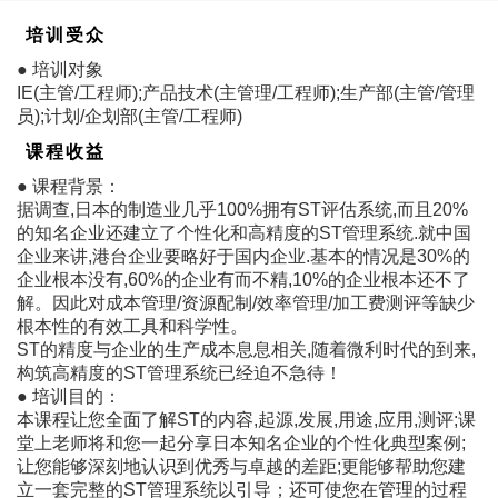
培训受众
● 培训对象
IE(主管/工程师);产品技术(主管理/工程师);生产部(主管/管理
员);计划/企划部(主管/工程师)
课程收益
● 课程背景：
据调查,日本的制造业几乎100%拥有ST评估系统,而且20%
的知名企业还建立了个性化和高精度的ST管理系统.就中国
企业来讲,港台企业要略好于国内企业.基本的情况是30%的
企业根本没有,60%的企业有而不精,10%的企业根本还不了
解。因此对成本管理/资源配制/效率管理/加工费测评等缺少
根本性的有效工具和科学性。
ST的精度与企业的生产成本息息相关,随着微利时代的到来,
构筑高精度的ST管理系统已经迫不急待！
● 培训目的：
本课程让您全面了解ST的内容,起源,发展,用途,应用,测评;课
堂上老师将和您一起分享日本知名企业的个性化典型案例;
让您能够深刻地认识到优秀与卓越的差距;更能够帮助您建
立一套完整的ST管理系统以引导；还可使您在管理的过程