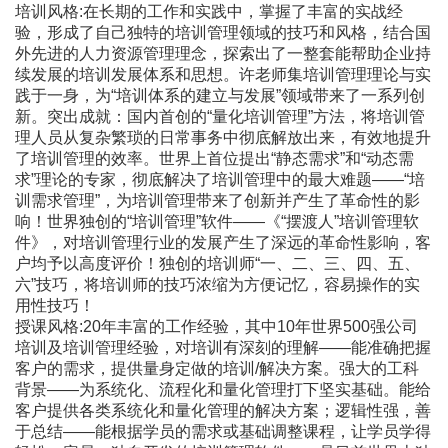
培训风格:在长期的工作和实践中，掌握了丰富的实战经
验，形成了自己独特的培训管理领域的技巧和风格，结合国
外先进的人力资源管理理念，探索出了一整套能帮助企业持
续发展的培训发展体系和思想。许老师集培训管理理论与实
践于一身，为“培训体系的建立与发展”领域带来了一系列创
新。突出成就：国内首创的“量化培训管理”方法，将培训管
理人员从复杂繁琐的日常事务中彻底解放出来，有效地提升
了培训管理的效率。世界上首位提出“静态需求”和“动态需
求”理论的专家，彻底解决了培训管理中的最大难题――“培
训需求管理”，为培训管理带来了创新并产生了革命性的影
响！世界独创的“培训管理”软件――《“摆渡人”培训管理软
件》，对培训管理行业的发展产生了深远的革命性影响，客
户均予以高度评价！独创的培训师“一、二、三、四、五、
六”技巧，将培训师的技巧浓缩为方便记忆，容易操作的实
用性技巧！
授课风格:20年丰富的工作经验，其中10年世界500强公司
培训及培训管理经验，对培训有深刻的理解――能准确把握
客户的需求，提供量身定做的培训/解决方案。强大的工科
背景――为系统化、流程化和量化管理打下坚实基础。能给
客户提供各类系统化和量化管理的解决方案；逻辑性强，善
于总结――能根据学员的需求或基础调整课程，让学员学得