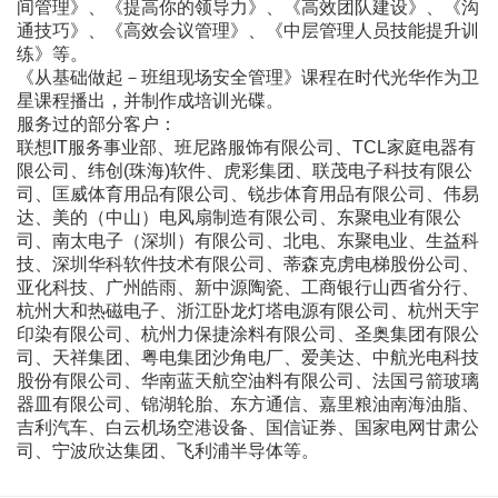
间管理》、《提高你的领导力》、《高效团队建设》、《沟
通技巧》、《高效会议管理》、《中层管理人员技能提升训
练》等。
《从基础做起－班组现场安全管理》课程在时代光华作为卫
星课程播出，并制作成培训光碟。
服务过的部分客户：
联想IT服务事业部、班尼路服饰有限公司、TCL家庭电器有
限公司、纬创(珠海)软件、虎彩集团、联茂电子科技有限公
司、匡威体育用品有限公司、锐步体育用品有限公司、伟易
达、美的（中山）电风扇制造有限公司、东聚电业有限公
司、南太电子（深圳）有限公司、北电、东聚电业、生益科
技、深圳华科软件技术有限公司、蒂森克虏电梯股份公司、
亚化科技、广州皓雨、新中源陶瓷、工商银行山西省分行、
杭州大和热磁电子、浙江卧龙灯塔电源有限公司、杭州天宇
印染有限公司、杭州力保捷涂料有限公司、圣奥集团有限公
司、天祥集团、粤电集团沙角电厂、爱美达、中航光电科技
股份有限公司、华南蓝天航空油料有限公司、法国弓箭玻璃
器皿有限公司、锦湖轮胎、东方通信、嘉里粮油南海油脂、
吉利汽车、白云机场空港设备、国信证券、国家电网甘肃公
司、宁波欣达集团、飞利浦半导体等。