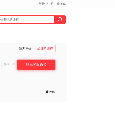
登录
注册
购物车
暂无评价
评价课程

课价格
￥880
联系客服购买

收藏