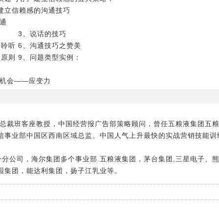
信赖感的沟通技巧
通
略 3、说话的技巧
聆听 6、沟通技巧之赞美
原则 9、问题类型实例：
求机会――应变力
裁班客座教授，中国经营报广告部策略顾问，曾任五粮液集团五粮
信事业部中国区西南区域总监。中国人气上升最快的实战营销技能训
。
个分公司，海尔集团多个事业部.五粮液集团，茅台集团,三星电子、
园集团，能达利集团，扬子江乳业等。