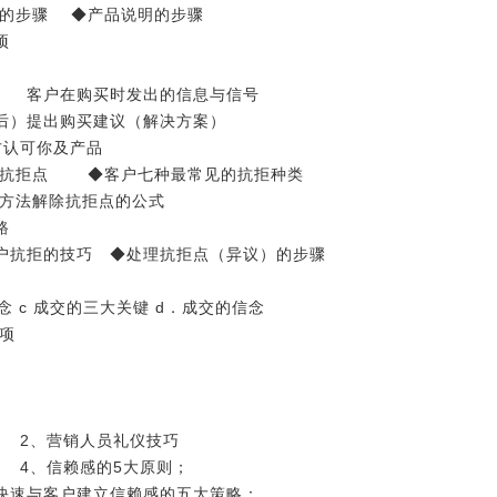
的步骤 ◆产品说明的步骤
项
 客户在购买时发出的信息与信号
后）提出购买建议（解决方案）
方认可你及产品
抗拒点 ◆客户七种最常见的抗拒种类
方法解除抗拒点的公式
路
拒的技巧 ◆处理抗拒点（异议）的步骤
念 c 成交的三大关键 d．成交的信念
项
 2、营销人员礼仪技巧
、信赖感的5大原则；
与客户建立信赖感的五大策略：