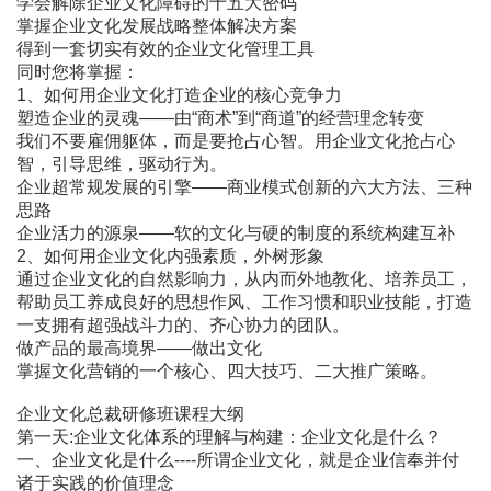
学会解除企业文化障碍的十五大密码
掌握企业文化发展战略整体解决方案
得到一套切实有效的企业文化管理工具
同时您将掌握：
1、如何用企业文化打造企业的核心竞争力
塑造企业的灵魂――由“商术”到“商道”的经营理念转变
我们不要雇佣躯体，而是要抢占心智。用企业文化抢占心
智，引导思维，驱动行为。
企业超常规发展的引擎――商业模式创新的六大方法、三种
思路
企业活力的源泉――软的文化与硬的制度的系统构建互补
2、如何用企业文化内强素质，外树形象
通过企业文化的自然影响力，从内而外地教化、培养员工，
帮助员工养成良好的思想作风、工作习惯和职业技能，打造
一支拥有超强战斗力的、齐心协力的团队。
做产品的最高境界――做出文化
掌握文化营销的一个核心、四大技巧、二大推广策略。
企业文化总裁研修班课程大纲
第一天:企业文化体系的理解与构建：企业文化是什么？
一、企业文化是什么----所谓企业文化，就是企业信奉并付
诸于实践的价值理念