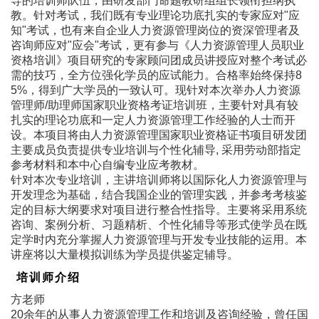
导的培训师队伍，由研发部门命题教研组组长领衔担纲执
教。针对考试，我们既有专业理论功底扎实的专家应对"应
知"考试，也有来自企业人力资源管理岗位的资深管理者及
咨询师应对"应会"考试，更有参与《人力资源管理人员职业
资格培训》项目研究的专家顾问团成员讲授应对整个考试必
需的技巧，全方位强化学员的应试能力。合格率始终保持8
5%，得到广大学员的一致认可。现针对本次举办人力资源
管理师/助理师国家职业资格考证培训班，主要针对具有较
扎实的理论功底和一定人力资源管理工作经验的人士而开
设。本项目将由人力资源管理国家职业资格证书项目研发团
主要成员负责提供专业培训与个性化辅导, 采用劳动部指定
参考材料和本中心自编专业应考教材。
针对本次专业培训，主讲培训师将以国际化人力资源管理与
开发理念为基础，结合我国企业的管理实践，并参考考核鉴
定的目标大纲要求对项目进行整合性指导。主要将采用系统
咨询、案例分析、习题精析、个性化辅导等形式使学员在既
定学时内充分掌握人力资源管理与开发专业技能的运用。本
讲座将以大量模拟训练为学员提供鉴定辅导。
培训师介绍
方老师
20余年的从事人力资源管理工作和培训及咨询经验，曾任国