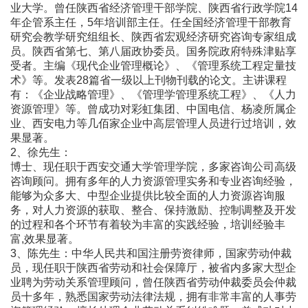
业大学。曾任陕西省经济管理干部学院、陕西省行政学院14
年企管系主任，5年培训部主任。任全国经济管理干部教育
研究会教学研究组组长、陕西省宏观经济研究咨询专家组成
员。陕西省第七、第八届政协委员。国务院政府特殊津贴享
受者。主编《现代企业管理概论》、《管理系统工程定量技
术》等。发表28篇省一级以上刊物刊载的论文。主讲课程
有：《企业战略管理》、《管理学管理系统工程》、《人力
资源管理》等。曾成功对彩虹集团、中国电信、杨凌所属企
业、西安电力等几佰家企业中高层管理人员进行过培训，效
果显著。
2、徐先生：
博士、现任职于西安交通大学管理学院，多家咨询公司高级
咨询顾问。拥有多年的人力资源管理实务和专业咨询经验，
能够为众多大、中型企业提供比较全面的人力资源咨询服
务，对人力资源的获取、整合、保持激励、控制调整及开发
的过程和各个环节有着较为丰富的实践经验，培训经验丰
富,效果显著。
3、陈先生：中华人民共和国注册劳资律师，国家劳动仲裁
员，现任职于陕西省劳动和社会保障厅，被省内多家大型企
业聘为劳动关系管理顾问，曾任陕西省劳动仲裁委员会仲裁
员十多年，熟悉国家劳动法律法规，拥有非常丰富的人事劳