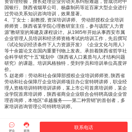
资管理经验，擅长处理企业劳动关系纠纷难题，曾成功对中
国银行、陕西省烟草公司、杨森制药等近百家大型企业进行
过劳动关系知识咨询培训，效果显著。
4、丁女士：副教授, 资深培训讲师、 劳动部授权企业培训
师师资，陕西省某学院心理教研室主任，参与该院“人力资
源”教研室的筹建及课程设计。从1985年开始从事西安市属
企业管理人员培训和经济师资格考试的培训工作，先后撰写
《试论知识经济条件下人力资源开发》《企业文化与用人》
等十余篇论文在国内重要刊物上发表。承担着陕西省哲学社
会科学研究“十五”规划中《陕西省人口素质与人才结构问题
研究》的课题。培训风格独特，受到学员和培训单位高度评
价。
5. 赵老师：劳动和社会保障部授权企业培训师师资, 陕西省
劳动和社会保障厅企业培训师项目办公室特聘讲师，职业经
理人资格培训特聘培训讲师，某上市公司首席培训师，某企
业学院首席培训师，陕西省商业企业联合会特聘高级企业管
理咨询师，本地区“卓越服务――第二种营销”的首创者，多
家培训咨询管理公司特聘培训师。


联系电话
评论
咨询