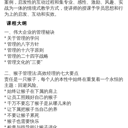
案例，启发性的互动过程和集专业、感性、激励、风趣、实
战为一体的情境式教学方式，使讲师的授课予学员思想和行
为上的启发、互动和实效。
课程大纲
一、伟大企业的管理秘诀
* 关于管理的学问
* 管理的八字方针
* 管理的十六字原则
* 管理的二十四字战略
* 管理文化的"三要"
二、猴子管理法:高效经理的七大要点
责任是一只猴子，每个人的本性中始终在重复着一个永恒的
主题：回避风险。
* 始终让猴子在下属的肩上
* 让员工照顾好自己的猴子
* 千万不要忘了猴子是从哪儿来的
* 让下属把猴子当自己的养
* 不要让猴子累死
* 猴子也需要快乐
* 检查与指导能让猴子进化