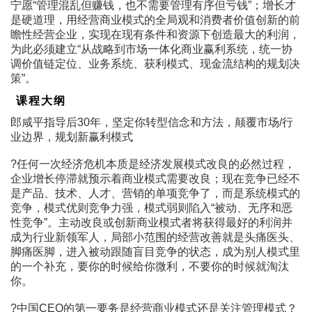
宁愿“管理混乱但赚钱，也不需要管理有序但亏钱”；增长才
是硬道理，用经营商业模式的全局观和消费者价值创新的前
瞻性经营企业，实现在现有条件和资源下创造最大的利润，
为此必须建立“从战略到市场一体化商业赢利系统，统一协
调价值链定位、业务系统、获利模式、现金流结构的规划决
策”。
课程大纲
郎咸平指导后30年，坚定你转型信念和方法，颠覆市场/行
业边界，规划新赢利模式
?任何一次经济危机本质是经济发展模式改良的必然过程，
企业增长停滞就预示着商业模式需要改良；现在竞争已经不
是产品、技术、人才、营销的单项竞争了，而是系统模式的
竞争，模式优则竞争力强，模式弱则陷入“被动、无序和恶
性竞争”。主动改良或创新商业模式者将获得最好的利润并
成为行业新领军人，局部小范围的经营改善就是头痛医头、
脚痛医脚，进入被动跟随盲目竞争的状态，成为别人模式里
的一个补充，要你的时候给你微利，不要你的时候就淘汰
你。
?中国CEO的第一要务是经营商业模式还是关注管理模式？