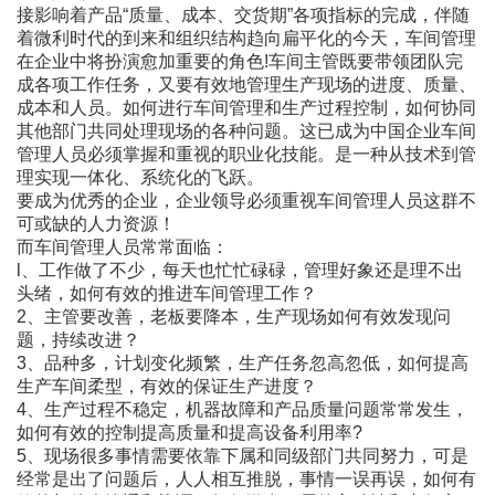
接影响着产品“质量、成本、交货期”各项指标的完成，伴随
着微利时代的到来和组织结构趋向扁平化的今天，车间管理
在企业中将扮演愈加重要的角色!车间主管既要带领团队完
成各项工作任务，又要有效地管理生产现场的进度、质量、
成本和人员。如何进行车间管理和生产过程控制，如何协同
其他部门共同处理现场的各种问题。这已成为中国企业车间
管理人员必须掌握和重视的职业化技能。是一种从技术到管
理实现一体化、系统化的飞跃。
要成为优秀的企业，企业领导必须重视车间管理人员这群不
可或缺的人力资源！
而车间管理人员常常面临：
l、工作做了不少，每天也忙忙碌碌，管理好象还是理不出
头绪，如何有效的推进车间管理工作？
2、主管要改善，老板要降本，生产现场如何有效发现问
题，持续改进？
3、品种多，计划变化频繁，生产任务忽高忽低，如何提高
生产车间柔型，有效的保证生产进度？
4、生产过程不稳定，机器故障和产品质量问题常常发生，
如何有效的控制提高质量和提高设备利用率?
5、现场很多事情需要依靠下属和同级部门共同努力，可是
经常是出了问题后，人人相互推脱，事情一误再误，如何有