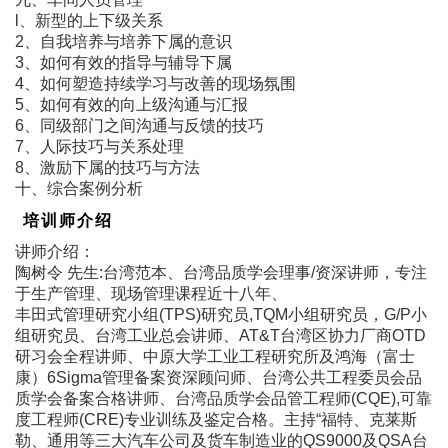
l、新型的上下级关系
2、自我培养与培养下属的意识
3、如何有效的指导与辅导下属
4、如何塑造持续学习与改善的现场氛围
5、如何有效的向上级沟通与汇报
6、同级部门之间沟通与反馈的技巧
7、人际技巧与关系处理
8、激励下属的技巧与方法
十、综合案例分析
培训师介绍
讲师介绍：
陶树令 先生:台湾范本、台湾品质学会理事/资深讲师，专注
于生产管理、现场管理课程近十八年、
丰田式管理研究小组(TPS)研究员,TQM小组研究员，G/P小
组研究员、台湾工业总会讲师、AT&T台湾区协力厂商OTD
研习会全程讲师、中原大学工业工程研究所及鸿海（富士
康）6Sigma管理备案资深顾问师、台湾公共工程委员会品
质学会备案合格讲师、台湾品质学会品管工程师(CQE),可靠
度工程师(CRE)专业训练及鉴定合格。主持“福特、克莱斯
勒、通用等三大汽车公司及货车制造业的QS9000及QSA台