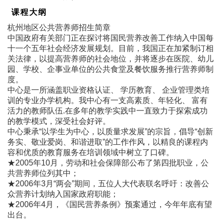
课程大纲
杭州地区公共营养师招生简章
中国政府有关部门正在探讨将国民营养改善工作纳入中国每
十一个五年社会经济发展规划。目前，我国正在加紧制订相
关法律，以提高营养师的社会地位，并将逐步在医院、幼儿
园、学校、企事业单位的公共食堂及餐饮服务推行营养师制
度。
中心是一所涵盖职业资格认证、 学历教育、 企业管理类培
训的专业办学机构。我中心有一支高素质、年轻化、 富有
活力的教师队伍.在多年的教学实践中一直致力于探索成功
的教学模式，深受社会好评。
中心秉承“以学生为中心，以质量求发展”的宗旨，倡导“创新
务实、敬业爱岗、和谐进取”的工作作风，以精良的课程内
容和优质的教育服务在培训领域中树立了口碑。
★2005年10月，劳动和社会保障部公布了第四批职业，公
共营养师位列其中；
★2006年3月“两会”期间，五位人大代表联名呼吁：改善公
众营养计划纳入国家政府职能；
★2006年4月，《国民营养条例》预案通过，今年年底有望
出台。