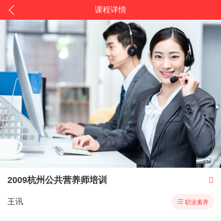
课程详情
2009杭州公共营养师培训

王讯

职业素养