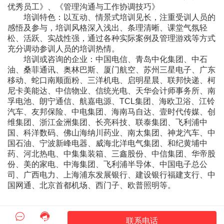
优秀员工》、《管理沟通与工作协调技巧》
培训特色：以互动、情景式培训见长，注重受训人员的
感悟及参与，培训风格深入浅出、条理清晰、课堂气氛轻
松、活跃、实战性强，通过各种实际案例及管理游戏等方式
充分调动参训人员的培训热情。
培训或咨询的企业：中国电信、青岛中化集团、中石
油、桑菲通讯、奥林巴斯、厦门航空、苏州三星电子、广东
移动、蛇口南顺面粉、三洋机电、启明星晨、联邦快递、柯
尼卡美能达、中信物业、信统光电、天华会计师事务所、南
孚电池、朗宁通信、航嘉电源、TCL集团、海欧卫浴、江铃
汽车、友邦保险、中电集团、海南马自达、壹时代传媒、创
维集团、浙江金洲集团、长亮科技、联泰集团、飞利浦中
国、科洋数码、佛山海纳川药业、南太集团、神龙汽车、中
国石油、宁波新峰电器、威海北洋电气集团、和纪黄埔中
药、河北热电、中集集装箱、三鑫股份、中信集团、华帝股
份、美的家电、中海集团、飞利浦半导体、中国电子总公
司、广西电力、上海浦东发展银行、建设银行福建支行、中
国网通、北京首都机场、西门子、欧普照明等。


联系电话