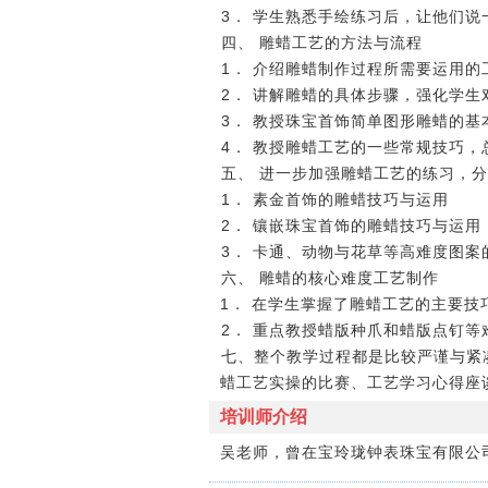
3． 学生熟悉手绘练习后，让他们
四、 雕蜡工艺的方法与流程
1． 介绍雕蜡制作过程所需要运用
2． 讲解雕蜡的具体步骤，强化学
3． 教授珠宝首饰简单图形雕蜡的
4． 教授雕蜡工艺的一些常规技巧
五、 进一步加强雕蜡工艺的练习，
1． 素金首饰的雕蜡技巧与运用
2． 镶嵌珠宝首饰的雕蜡技巧与运用
3． 卡通、动物与花草等高难度图案
六、 雕蜡的核心难度工艺制作
1． 在学生掌握了雕蜡工艺的主要
2． 重点教授蜡版种爪和蜡版点钉等
七、整个教学过程都是比较严谨与紧
蜡工艺实操的比赛、工艺学习心得座
培训师介绍
吴老师，曾在宝玲珑钟表珠宝有限公