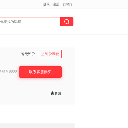
登录
注册
购物车
暂无评价
评价课程

价格
￥8800
联系客服购买

收藏