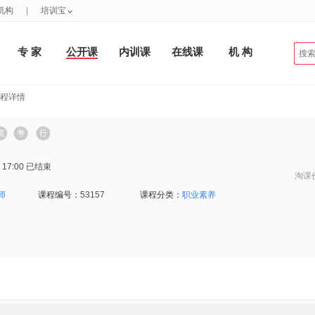
机构
|
培训宝
专 家
公开课
内训课
在线课
机 构
课程详情
 17:00
已结束
淘课
师
课程编号：
53157
课程分类：
职业素养