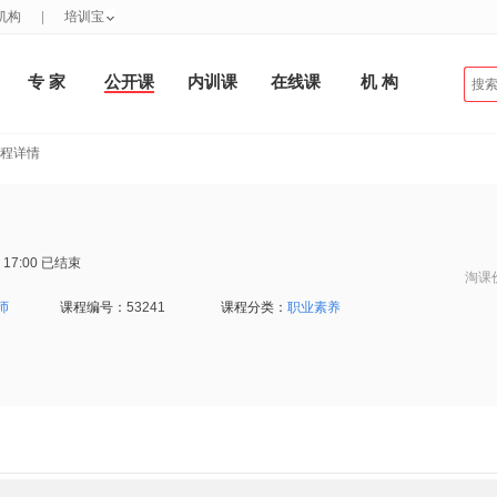
机构
|
培训宝
专 家
公开课
内训课
在线课
机 构
课程详情
 17:00
已结束
淘课
师
课程编号：
53241
课程分类：
职业素养