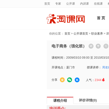
首页
专家
公开课
内训课
在线课
首 页
你的位置：
首页
>
公开课首页
>
职业素养
> 
电子商务（强化班）
课程时间：
2009/03/10 09:00 至 2010/03/10
开课地点：
厦门市
授课讲师：
周老

分享
人气：
2344
评价详情(0)
课程介绍
培训受众: