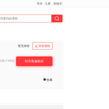
登录
注册
购物车
暂无评价
评价课程

价格
￥5800
联系客服购买

收藏