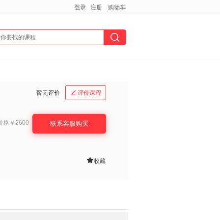
登录
注册
购物车
暂无评价
评价课程

价格
￥2600
联系客服购买

收藏