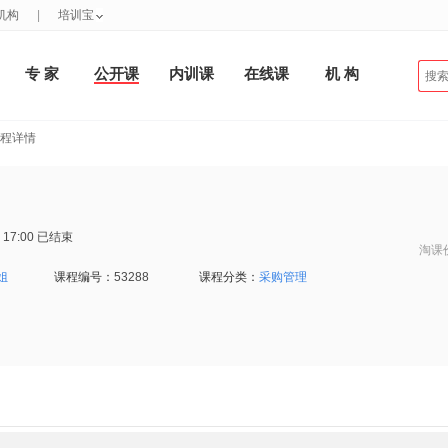
机构
|
培训宝
专 家
公开课
内训课
在线课
机 构
课程详情
 17:00
已结束
淘课
姐
课程编号：
53288
课程分类：
采购管理