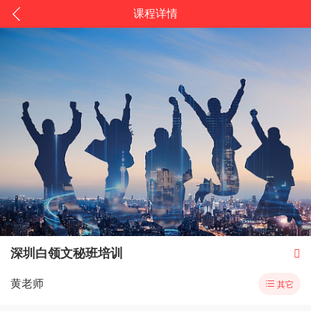
课程详情
深圳白领文秘班培训

黄老师

其它