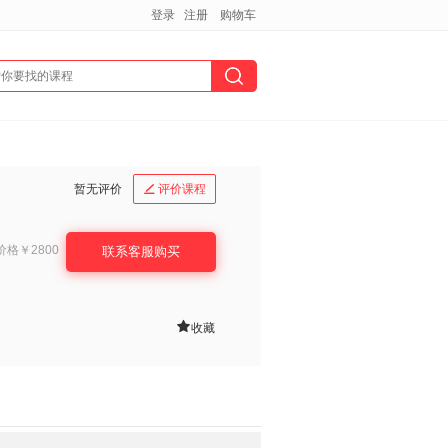
登录
注册
购物车
暂无评价
评价课程

价格
￥2800
联系客服购买

收藏