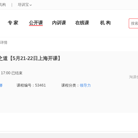
机构
|
培训宝
专 家
公开课
内训课
在线课
机 构
程详情
道【5月21-22日上海开课】
 17:00
已结束
淘课
娜
课程编号：
53461
课程分类：
领导力