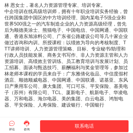
林 恩女士，著名人力资源管理专家、培训专家。
中企培训在线高级培训师，拥有十年职业培训实务经验，曾
任跨国集团中国区的中方培训经理、国内某电子5强企业和
世界500强之一的汽车制造企业的人力资源高级经理，曾先
后为顺德美涂士、熊猫电子、中国电信、中国网通、中国联
通、香港东旭涂料公司、广东省公路建设公司等几十家企业
做过咨询和内训。所授课程：以绩效为导向的考核制度、T
TT讲师培训、人力资源管理策略、目标、专业秘书/助理和
行政人员技能发展、商务文书写作、非人力资源主管和人力
资源培训、高绩效主管训练、员工教育培训与发展计划、员
工招募、面谈与甄选技巧、薪酬福利与奖金管理等，参加过
林老师本课程的学员来自于：广东雅倩化妆品、中信度假村
酒店、顺德顺威电器、中国网通、中国联通、诺基亚、东风
日产乘用车公司、康大集团、可口可乐、平安保险、基美电
子（苏州）有限公司、TCL、厦新电子、航新电子、华凌电
器、万和电器、海尔电器、美的集团、白云电器、鸿智电
器、平安保险、人寿保险、建设银行、中国银行


联系电话
评论
咨询