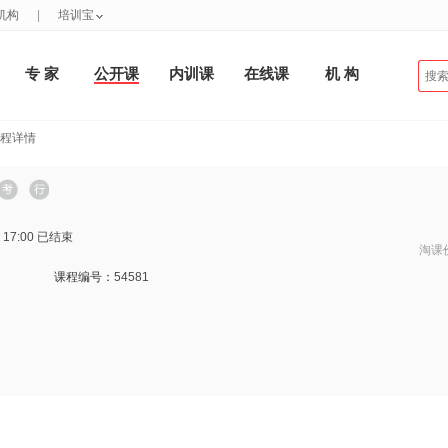
机构
|
培训宝
专 家
公开课
内训课
在线课
机 构
课程详情
 17:00
已结束
淘课
课程编号：
54581