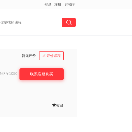
登录
注册
购物车
暂无评价
评价课程

价格
￥1050
联系客服购买

收藏