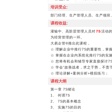
培训受众:
部门经理、生产管理人员、生产领班
课程收益:
灌输中、高阶层管理人员对
7S
活动
为经营管理的一环。
大易企管®推出此课程，
☆ 理解企业中推行7S的重要性，掌
☆ 掌握在企业内系统化推行7S的实
☆ 您将有机会和辅导专家直接探讨
☆ 学会“故善战者，求之于势，不责
☆ 理论讲解+案例分析+模拟练习；
课程大纲
第一章 7S绪论
1、 何谓7S
2、 7S的基本概念
3、 实施7S的目的