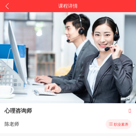
课程详情
心理咨询师

陈老师

职业素养