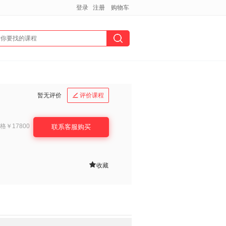
登录
注册
购物车
暂无评价
评价课程

格
￥17800
联系客服购买

收藏