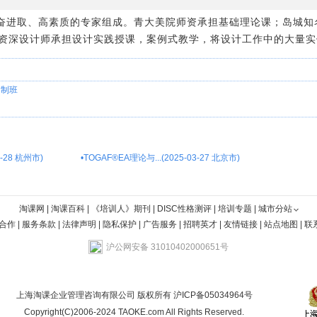
奋进取、高素质的专家组成。青大美院师资承担基础理论课；岛城知
验的资深设计师承担设计实践授课，案例式教学，将设计工作中的大量
日制班
-28 杭州市)
•
TOGAF®EA理论与...(2025-03-27 北京市)
淘课网
|
淘课百科
|
《培训人》期刊
|
DISC性格测评
|
培训专题
|
城市分站
合作
|
服务条款
|
法律声明
|
隐私保护
|
广告服务
|
招聘英才
|
友情链接
|
站点地图
|
联
沪公网安备 31010402000651号
上海淘课企业管理咨询有限公司 版权所有
沪ICP备05034964号
Copyright(C)2006-2024 TAOKE.com All Rights Reserved.