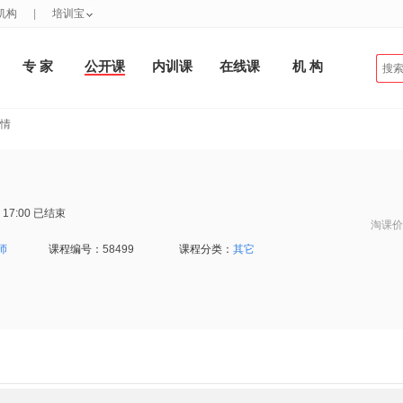
机构
|
培训宝
专 家
公开课
内训课
在线课
机 构
详情
 17:00
已结束
淘课价
师
课程编号：
58499
课程分类：
其它