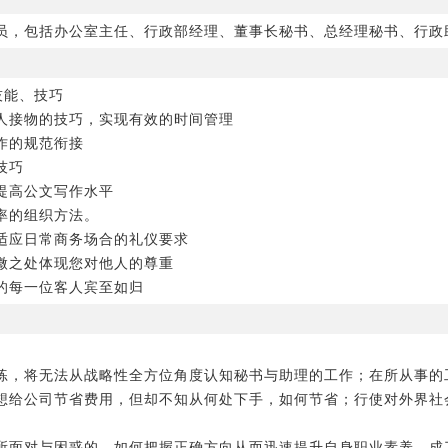
员，包括办公室主任、行政部经理、董事长秘书、总经理秘书、行政
技能、技巧
人接物的技巧，实现有效的时间管理
作的规范衔接
技巧
提高公文写作水平
率的组织方法。
适应日常商务场合的礼仪要求
微之处体现您对他人的尊重
的每一位客人宾至如归
练，将无法从战略性全方位角度认知秘书与助理的工作；在所从事的
想给公司节省费用，但却不知从何处下手，如何节省；行使对外界社
所面对与困惑的，如何把握正确方向从而迅速提升自身职业素养，成