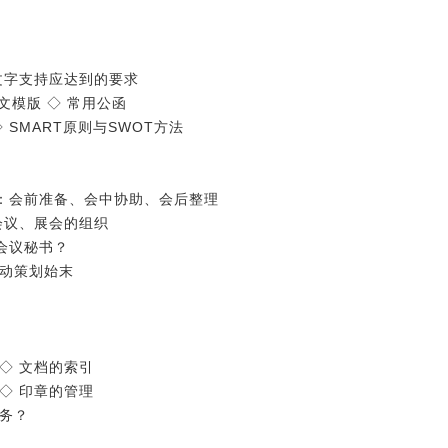
书文字支持应达到的要求
文模版 ◇ 常用公函
 SMART原则与SWOT方法
段：会前准备、会中协助、会后整理
型会议、展会的组织
好会议秘书？
活动策划始末
 ◇ 文档的索引
 ◇ 印章的管理
服务？