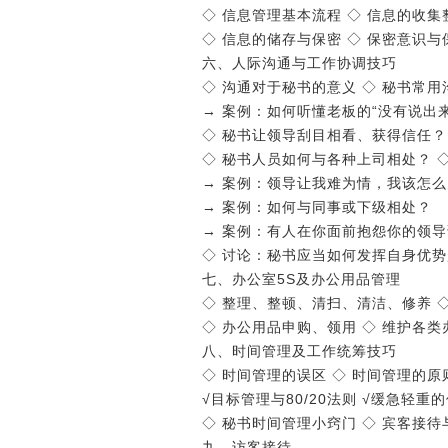
◇ 信息管理基本流程 ◇ 信息的收集
◇ 信息的储存与保密 ◇ 保密意识与
六、人际沟通与工作协调技巧
◇ 沟通对于秘书的意义 ◇ 秘书常用
→ 案例：如何听懂老板的“没有说出
◇ 秘书让领导刮目相看、获得信任？
◇ 秘书人员如何与各种上司相处？ 
→ 案例：领导让我难为情，我该怎
→ 案例：如何与同事或下级相处？
→ 案例：有人在你面前抱怨你的领
◇ 讨论：秘书应当如何发挥自身优
七、办公室5S及办公用品管理
◇ 整理、整顿、清扫、清洁、修养 
◇ 办公用品申购、领用 ◇ 维护各
八、时间管理及工作统筹技巧
◇ 时间管理的误区 ◇ 时间管理的原
√目标管理与80/20法则 √缓急轻
◇ 秘书时间管理小窍门 ◇ 宾客接待
九、访客接待