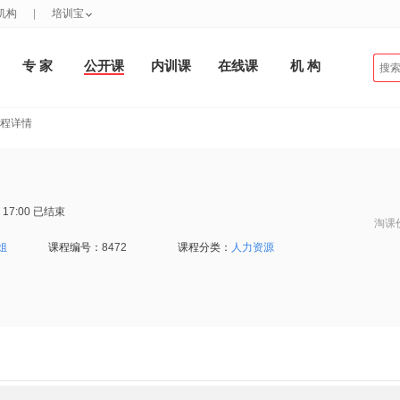
机构
|
培训宝
专 家
公开课
内训课
在线课
机 构
课程详情
 17:00
已结束
淘课
姐
课程编号：
8472
课程分类：
人力资源