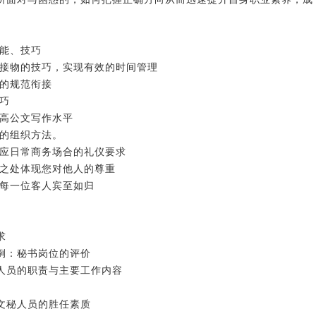
技能、技巧
人接物的技巧，实现有效的时间管理
作的规范衔接
巧
提高公文写作水平
率的组织方法。
适应日常商务场合的礼仪要求
微之处体现您对他人的尊重
的每一位客人宾至如归
求
案例：秘书岗位的评价
秘人员的职责与主要工作内容
秀文秘人员的胜任素质