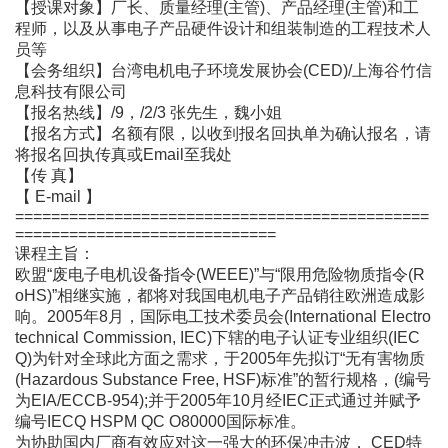
【授课对象】厂长、质量经理(主管)、产品经理(主管)和工
程师，以及从事电子产品硬件设计和组装制造的工程技术人
员等
【会务组织】台湾电机电子环境发展协会(CED)/上海谷竹信
息科技有限公司
【报名热线】/9，/2/3 张先生，魏小姐
【报名方式】名额有限，以收到报名回执单为确认报名，请
将报名回执传真或Email至我处
【传 真】
【 E-mail 】
==============================================
=============================
课程主旨：
欧盟“废电子电机设备指令(WEEE)”与“限用危险物质指令(R
oHS)”相继实施，都将对我国电机电子产品销往欧洲造成影
响。2005年8月，国际电工技术委员会(International Electro
technical Commission, IEC)下辖的电子认证专业组织(IEC
Q)为针对全球此方面之需求，于2005年先拟订“无有害物质
(Hazardous Substance Free, HSF)标准”的暂行规格，(编号
为EIA/ECCB-954);并于2005年10月经IEC正式通过并赋予
编号IECQ HSPM QC O80000国际标准。
为协助国内厂商有效应对这一强大的环保冲击波， CED特